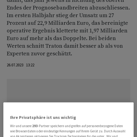
damit, das Jahr jeweils in Richtung des oberen
Endes der Prognosebandbreiten abzuschliessen.
Im ersten Halbjahr stieg der Umsatz um 27
Prozent auf 22,9 Milliarden Euro, das bereinigte
operative Ergebnis kletterte mit 1,97 Milliarden
Euro auf mehr als das Doppelte. Bei beiden
Werten schnitt Traton damit besser ab als von
Experten zuvor geschätzt.
26.07.2023 13:22
Ihre Privatsphäre ist uns wichtig
Wir und unsere
293
-Partner speichern und greifen auf personenbezogene Daten
wie Browserdaten oder eindeutige Kennungen auf Ihrem Gerät zu. Durch Auswahl
von Akzeptieren aktivieren Sie Tracking-Technologien für die unter „Wir und