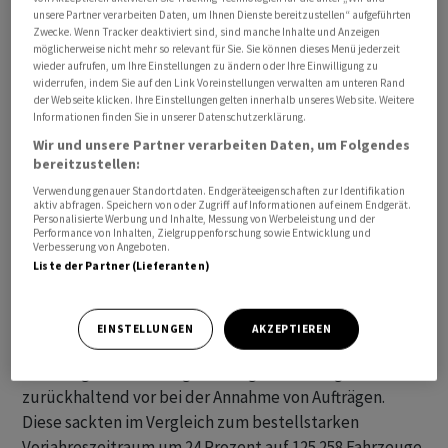
unsere Partner verarbeiten Daten, um Ihnen Dienste bereitzustellen“ aufgeführten
Zwecke. Wenn Tracker deaktiviert sind, sind manche Inhalte und Anzeigen
möglicherweise nicht mehr so relevant für Sie. Sie können dieses Menü jederzeit
wieder aufrufen, um Ihre Einstellungen zu ändern oder Ihre Einwilligung zu
widerrufen, indem Sie auf den Link Voreinstellungen verwalten am unteren Rand
der Webseite klicken. Ihre Einstellungen gelten innerhalb unseres Website. Weitere
Informationen finden Sie in unserer Datenschutzerklärung.
Wir und unsere Partner verarbeiten Daten, um Folgendes
Die bereinigte operative Marge lag mit 8,6 Prozent fast
bereitzustellen:
doppelt so hoch wie vor einem Jahr - und auch spürbar
Verwendung genauer Standortdaten. Endgeräteeigenschaften zur Identifikation
über der Prognosespanne von 7 bis 8 Prozent für das
aktiv abfragen. Speichern von oder Zugriff auf Informationen auf einem Endgerät.
Personalisierte Werbung und Inhalte, Messung von Werbeleistung und der
Jahr. Traton begründete das vor allem mit einer
Performance von Inhalten, Zielgruppenforschung sowie Entwicklung und
besseren Auslastung der Produktion. Deutlich
Verbesserung von Angeboten.
Liste der Partner (Lieferanten)
gestiegene Energie-, Rohstoff- und Teilepreise hätten
durch höhere Verkaufspreise kompensiert werden
können.
EINSTELLUNGEN
AKZEPTIEREN
Derweil geht Traton eigenen Angaben zufolge weiter
zurückhaltend vor bei der Annahme von Aufträgen.
Diese sackten im Vergleich zum bestellstarken
Vorjahreszeitraum um 24 Prozent auf 125 258 Fahrzeuge