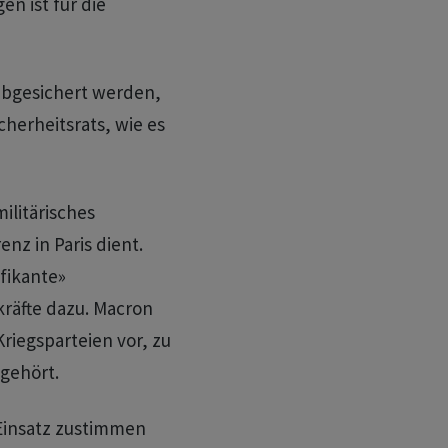
n ist für die
abgesichert werden,
herheitsrats, wie es
militärisches
nz in Paris dient.
ifikante»
kräfte dazu. Macron
Kriegsparteien vor, zu
gehört.
 Einsatz zustimmen