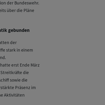
sion der Bundeswehr.
its über die Pläne
ntik gebunden
atten der
fe stark in einem
nd.
 hatte erst Ende März
Streitkräfte die
hiff sowie die
rstärkte Präsenz im
he Aktivitäten