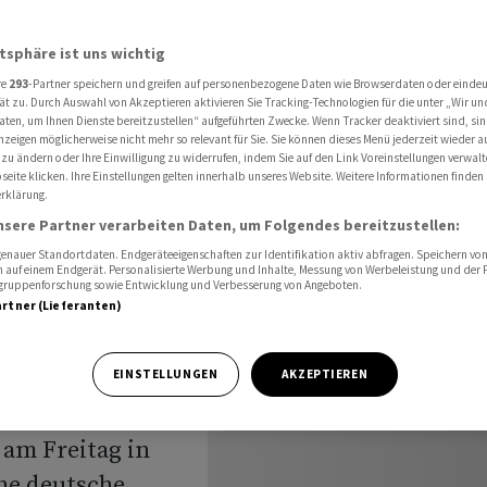
d Luftaufklärung anbieten
atsphäre ist uns wichtig
re
293
-Partner speichern und greifen auf personenbezogene Daten wie Browserdaten oder einde
d will
ät zu. Durch Auswahl von Akzeptieren aktivieren Sie Tracking-Technologien für die unter „Wir un
aten, um Ihnen Dienste bereitzustellen“ aufgeführten Zwecke. Wenn Tracker deaktiviert sind, s
nzeigen möglicherweise nicht mehr so relevant für Sie. Sie können dieses Menü jederzeit wieder a
nd
 zu ändern oder Ihre Einwilligung zu widerrufen, indem Sie auf den Link Voreinstellungen verwal
eite klicken. Ihre Einstellungen gelten innerhalb unseres Website. Weitere Informationen finden 
rklärung.
bieten
nsere Partner verarbeiten Daten, um Folgendes bereitzustellen:
nauer Standortdaten. Endgeräteeigenschaften zur Identifikation aktiv abfragen. Speichern von 
 auf einem Endgerät. Personalisierte Werbung und Inhalte, Messung von Werbeleistung und der
elgruppenforschung sowie Entwicklung und Verbesserung von Angeboten.
artner (Lieferanten)
) will bei den
EINSTELLUNGEN
AKZEPTIEREN
itärmission zur
am Freitag in
ine deutsche