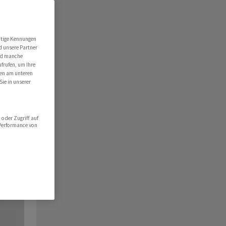
utige Kennungen
d unsere Partner
ind manche
ufrufen, um Ihre
ten am unteren
Sie in unserer
oder Zugriff auf
 Performance von