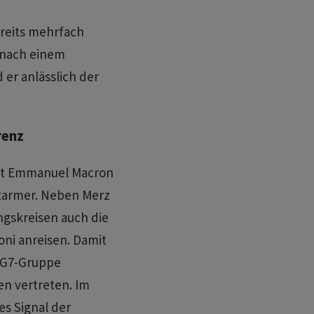
reits mehrfach
z nach einem
 er anlässlich der
renz
dent Emmanuel Macron
Starmer. Neben Merz
gskreisen auch die
loni anreisen. Damit
r G7-Gruppe
n vertreten. Im
es Signal der