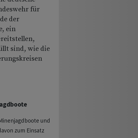
undeswehr für
de der
, ein
reitstellen,
lt sind, wie die
erungskreisen
jagdboote
 Minenjagdboote und
davon zum Einsatz