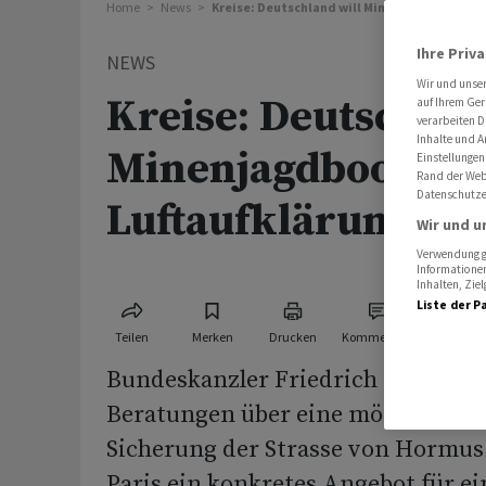
Home
News
Kreise: Deutschland will Minenjagdboote un
Ihre Priv
NEWS
Wir und unse
Kreise: Deutschlan
auf Ihrem Ger
verarbeiten D
Inhalte und A
Minenjagdboote u
Einstellungen
Rand der Webs
Datenschutze
Luftaufklärung an
Wir und u
Verwendung ge
Informationen
Inhalten, Zi
Liste der P
Teilen
Merken
Drucken
Kommentare
Bundeskanzler Friedrich Merz (CDU
Beratungen über eine mögliche Mil
Sicherung der Strasse von Hormus 
Paris ein konkretes Angebot für e