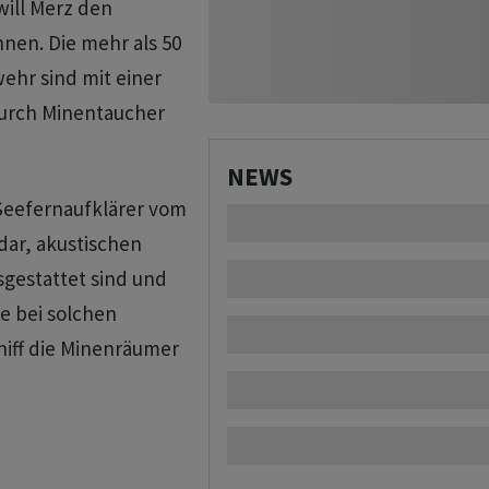
will Merz den
nen. Die mehr als 50
hr sind mit einer
durch Minentaucher
NEWS
 Seefernaufklärer vom
dar, akustischen
gestattet sind und
ie bei solchen
hiff die Minenräumer