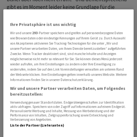
gibt es im Moment leider keine Grundlage für die
Verlängerung dieses Abkommens", sagte Peskow
weiter. Russland habe bisher noch keine Entscheidung
Ihre Privatsphäre ist uns wichtig
zur Zukunft des Getreidedeals verkündet. "Wir werden
Wir und unsere
293
-Partner speichern und greifen auf personenbezogene Daten
sie rechtzeitig bekannt geben, noch ist Zeit", sagte
wie Browserdaten oder eindeutige Kennungen auf Ihrem Gerät zu. Durch Auswahl
von Akzeptieren aktivieren Sie Tracking-Technologien für die unter „Wir und
Peskow.
unsere Partner verarbeiten Daten, um Ihnen Dienste bereitzustellen“ aufgeführten
Zwecke. Wenn Tracker deaktiviert sind, sind manche Inhalte und Anzeigen
möglicherweise nicht mehr so relevant für Sie. Sie können dieses Menü jederzeit
Das auch für den Kampf gegen den Hunger in der Welt
wieder aufrufen, um Ihre Einstellungen zu ändern oder Ihre Einwilligung zu
wichtige Getreideabkommen läuft zum 17. Juli aus.
widerrufen, indem Sie auf den Link Voreinstellungen verwalten am unteren Rand
Russland hatte unter anderem die Aufhebung der
der Webseite klicken. Ihre Einstellungen gelten innerhalb unseres Website. Weitere
Informationen finden Sie in unserer Datenschutzerklärung.
Sanktionen gegen seine Landwirtschaftsbank verlangt.
Wir und unsere Partner verarbeiten Daten, um Folgendes
Dafür wäre allerdings die Zustimmung der EU-Staaten
bereitzustellen:
nötig, was aber als nicht durchsetzbar gilt. Deshalb
Verwendung genauer Standortdaten. Endgeräteeigenschaften zur Identifikation
sollte die Gründung einer Tochtergesellschaft ein
aktiv abfragen. Speichern von oder Zugriff auf Informationen auf einem Endgerät.
Personalisierte Werbung und Inhalte, Messung von Werbeleistung und der
Ausweg sein.
Performance von Inhalten, Zielgruppenforschung sowie Entwicklung und
Verbesserung von Angeboten.
Liste der Partner (Lieferanten)
Das russische Aussenministerium hatte allerdings noch
am Dienstag erklärt, Moskau sehe auch in einem