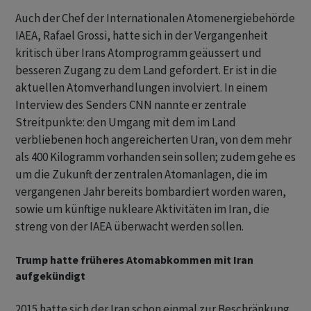
Auch der Chef der Internationalen Atomenergiebehörde
IAEA, Rafael Grossi, hatte sich in der Vergangenheit
kritisch über Irans Atomprogramm geäussert und
besseren Zugang zu dem Land gefordert. Er ist in die
aktuellen Atomverhandlungen involviert. In einem
Interview des Senders CNN nannte er zentrale
Streitpunkte: den Umgang mit dem im Land
verbliebenen hoch angereicherten Uran, von dem mehr
als 400 Kilogramm vorhanden sein sollen; zudem gehe es
um die Zukunft der zentralen Atomanlagen, die im
vergangenen Jahr bereits bombardiert worden waren,
sowie um künftige nukleare Aktivitäten im Iran, die
streng von der IAEA überwacht werden sollen.
Trump hatte früheres Atomabkommen mit Iran
aufgekündigt
2015 hatte sich der Iran schon einmal zur Beschränkung