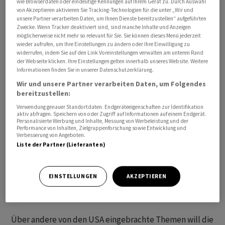
wie Browserdaten oder eindeutige Kennungen auf Ihrem Gerät zu. Durch Auswahl
Teheran die Aufhebung harter Wirtschaftssanktionen.
von Akzeptieren aktivieren Sie Tracking-Technologien für die unter „Wir und
unsere Partner verarbeiten Daten, um Ihnen Dienste bereitzustellen“ aufgeführten
Am Mittwoch übermittelte der Iran einen ersten
Zwecke. Wenn Tracker deaktiviert sind, sind manche Inhalte und Anzeigen
Entwurf für ein neues Abkommen - Details des Entwurfs
möglicherweise nicht mehr so relevant für Sie. Sie können dieses Menü jederzeit
wieder aufrufen, um Ihre Einstellungen zu ändern oder Ihre Einwilligung zu
wurden nicht bekannt.
widerrufen, indem Sie auf den Link Voreinstellungen verwalten am unteren Rand
der Webseite klicken. Ihre Einstellungen gelten innerhalb unseres Website. Weitere
Informationen finden Sie in unserer Datenschutzerklärung.
Wir und unsere Partner verarbeiten Daten, um Folgendes
bereitzustellen:
Verwendung genauer Standortdaten. Endgeräteeigenschaften zur Identifikation
aktiv abfragen. Speichern von oder Zugriff auf Informationen auf einem Endgerät.
Personalisierte Werbung und Inhalte, Messung von Werbeleistung und der
Performance von Inhalten, Zielgruppenforschung sowie Entwicklung und
Verbesserung von Angeboten.
Liste der Partner (Lieferanten)
EINSTELLUNGEN
AKZEPTIEREN
Über andere von den USA eingebrachte Themen will die