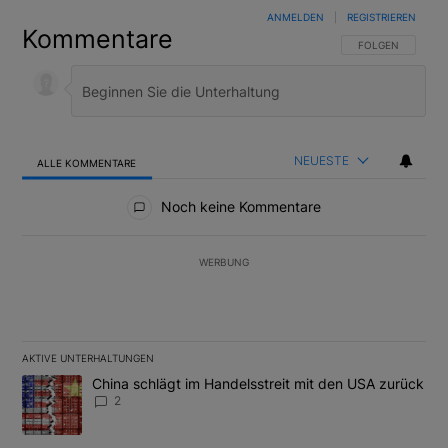
ANMELDEN
|
REGISTRIEREN
Kommentare
FOLGE DIESER U
FOLGEN
NEUESTE
ALLE KOMMENTARE
Alle Kommentare
Noch keine Kommentare
WERBUNG
AKTIVE UNTERHALTUNGEN
Das Folgende ist eine Liste der am meisten kommentierten Artikel
Ein Trendartikel mit dem Titel "China schlägt im Handelsstreit m
China schlägt im Handelsstreit mit den USA zurück
2