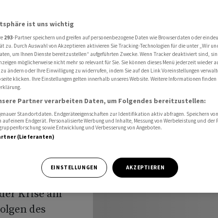
ose deutlich - Aktie fällt
atsphäre ist uns wichtig
re
293
-Partner speichern und greifen auf personenbezogene Daten wie Browserdaten oder einde
ät zu. Durch Auswahl von Akzeptieren aktivieren Sie Tracking-Technologien für die unter „Wir un
aten, um Ihnen Dienste bereitzustellen“ aufgeführten Zwecke. Wenn Tracker deaktiviert sind, s
nzeigen möglicherweise nicht mehr so relevant für Sie. Sie können dieses Menü jederzeit wieder a
appt
 zu ändern oder Ihre Einwilligung zu widerrufen, indem Sie auf den Link Voreinstellungen verwal
eite klicken. Ihre Einstellungen gelten innerhalb unseres Website. Weitere Informationen finden 
rklärung.
- Aktie
nsere Partner verarbeiten Daten, um Folgendes bereitzustellen:
nauer Standortdaten. Endgeräteeigenschaften zur Identifikation aktiv abfragen. Speichern von 
 auf einem Endgerät. Personalisierte Werbung und Inhalte, Messung von Werbeleistung und der
elgruppenforschung sowie Entwicklung und Verbesserung von Angeboten.
artner (Lieferanten)
EINSTELLUNGEN
AKZEPTIEREN
der Krise am
olgen des