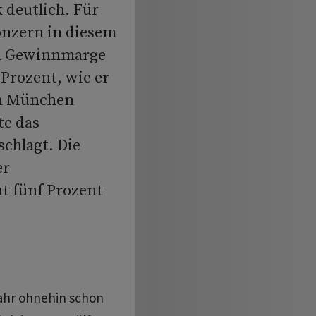
 deutlich. Für
onzern in diesem
en Gewinnmarge
 Prozent, wie er
in München
te das
chlagt. Die
er
t fünf Prozent
Jahr ohnehin schon