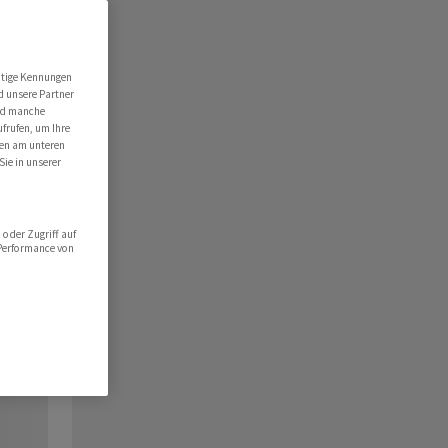
utige Kennungen
d unsere Partner
ind manche
ufrufen, um Ihre
ten am unteren
Sie in unserer
oder Zugriff auf
 Performance von