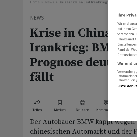
Home
News
Krise in China und Irankrieg: BMW kappt Progn
Ihre Priv
NEWS
Wir und unse
Krise in China und
auf Ihrem Ger
verarbeiten D
Inhalte und A
Irankrieg: BMW k
Einstellungen
Rand der Webs
Datenschutze
Prognose deutlich 
Wir und u
fällt
Verwendung ge
Informationen
Inhalten, Zi
Liste der P
Teilen
Merken
Drucken
Kommentare
Der Autobauer BMW kappt wegen 
chinesischen Automarkt und der F