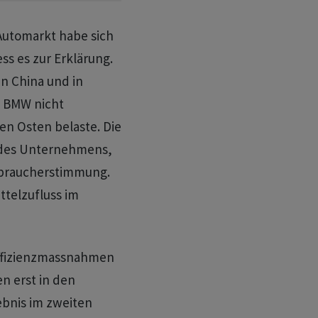
Automarkt habe sich
ss es zur Erklärung.
n China und in
h BMW nicht
en Osten belaste. Die
 des Unternehmens,
rbraucherstimmung.
ttelzufluss im
Effizienzmassnahmen
 erst in den
ebnis im zweiten