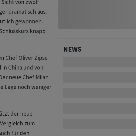
f Sicht von zwölf
ger dramatisch aus.
eutlich gewonnen.
 Schlusskurs knapp
NEWS
n Chef Oliver Zipse
d in China und von
Der neue Chef Milan
ie Lage noch weniger
ätzt der neue
m Vergleich zum
Auch für den