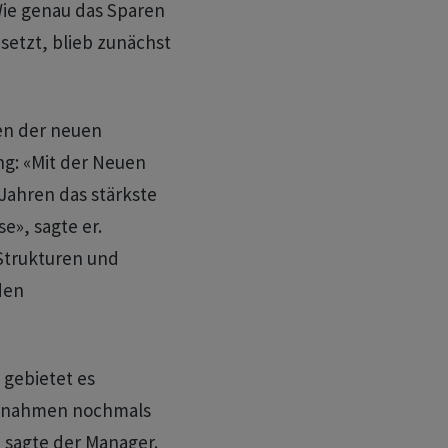
 Wie genau das Sparen
setzt, blieb zunächst
ten der neuen
ng: «Mit der Neuen
Jahren das stärkste
e», sagte er.
 Strukturen und
den
gebietet es
ssnahmen nochmals
 sagte der Manager.