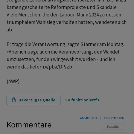
kamen gescheiterte Reformprojekte und Skandale.
Viele Menschen, die den Labour-Mann 2024 zu dessen
triumphalem Wahlsieg verholfen hatten, wendeten sich
ab.
Er trage die Verantwortung, sagte Starmer am Montag.
«Aber ich trage auch die Verantwortung, den Wandel
umzusetzen, für den wir gewählt wurden - und ich
werde das liefern.»/pba/DP/zb
(AWP)
Bevorzugte Quelle
So funktioniert's
ANMELDEN
|
REGISTRIEREN
Kommentare
FOLGE DIESER U
FOLGEN