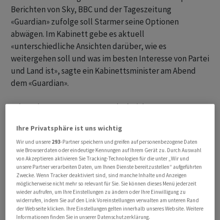
Berichten von Sky, BBC und der Tageszeitung
«Guardian» zufolge soll Starmer seine Optionen
abwägen. Im Kabinett gebe es aktuell
«unterschiedliche Ansichten darüber, wie es
weitergehen soll und was im besten Interesse von Partei
und Land ist», sagte ein Kabinettsminister am Abend
dem «Guardian».
Labour hatte vergangene Woche bei den
Kommunalwahlen in England über 1.400 Mandate in
Ihre Privatsphäre ist uns wichtig
kommunalen Gremien verloren. Bei der Parlamentswahl
Wir und unsere
293
-Partner speichern und greifen auf personenbezogene Daten
in Wales, der jahrzehntelangen Labour-Hochburg,
wie Browserdaten oder eindeutige Kennungen auf Ihrem Gerät zu. Durch Auswahl
rutschte die Partei hinter die Unabhängigkeitspartei
von Akzeptieren aktivieren Sie Tracking-Technologien für die unter „Wir und
Plaid Cymru und Reform UK auf Platz drei.
unsere Partner verarbeiten Daten, um Ihnen Dienste bereitzustellen“ aufgeführten
Zwecke. Wenn Tracker deaktiviert sind, sind manche Inhalte und Anzeigen
möglicherweise nicht mehr so relevant für Sie. Sie können dieses Menü jederzeit
Am Montag gab sich Starmer bei seiner mit Spannung
wieder aufrufen, um Ihre Einstellungen zu ändern oder Ihre Einwilligung zu
widerrufen, indem Sie auf den Link Voreinstellungen verwalten am unteren Rand
erwarteten Krisenrede noch kämpferisch und
der Webseite klicken. Ihre Einstellungen gelten innerhalb unseres Website. Weitere
entschlossen, einen Abgang schloss er aus. Im Laufe des
Informationen finden Sie in unserer Datenschutzerklärung.