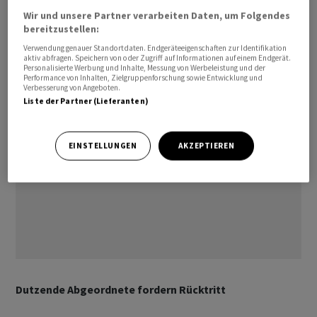
Montags wurden die Rufe nach einem Rücktritt trotz
Wir und unsere Partner verarbeiten Daten, um Folgendes
bereitzustellen:
positiver Reaktionen auf seine Ansprache jedoch immer
lauter.
Verwendung genauer Standortdaten. Endgeräteeigenschaften zur Identifikation
aktiv abfragen. Speichern von oder Zugriff auf Informationen auf einem Endgerät.
Personalisierte Werbung und Inhalte, Messung von Werbeleistung und der
Performance von Inhalten, Zielgruppenforschung sowie Entwicklung und
Verbesserung von Angeboten.
Liste der Partner (Lieferanten)
EINSTELLUNGEN
AKZEPTIEREN
Dutzende Abgeordnete fordern Rücktritt