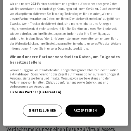
Wir und unsere
293
-Partner speichern und greifen auf personenbezogene Daten
schrieb.
wie Browserdaten oder eindeutige Kennungen auf Ihrem Gerät zu. Durch Auswahl
von Akzeptieren aktivieren Sie Tracking-Technologien für die unter „Wir und
unsere Partner verarbeiten Daten, um Ihnen Dienste bereitzustellen“ aufgeführten
In der Schweiz bieten immer mehr Finanzintermediäre
Zwecke. Wenn Tracker deaktiviert sind, sind manche Inhalte und Anzeigen
Dienstleistungen mit sogenannten Virtual Assets an. Die
möglicherweise nicht mehr so relevant für Sie. Sie können dieses Menü jederzeit
Grenzen zwischen dem traditionellen Finanzsektor und
wieder aufrufen, um Ihre Einstellungen zu ändern oder Ihre Einwilligung zu
widerrufen, indem Sie auf den Link Voreinstellungen verwalten am unteren Rand
Kryptowährungen werden laut dem Fedpol unschärfer,
der Webseite klicken. Ihre Einstellungen gelten innerhalb unseres Website. Weitere
da diese Virtual Assets zunehmend in herkömmliche
Informationen finden Sie in unserer Datenschutzerklärung.
Zahlungsplattformen integriert werden.
Wir und unsere Partner verarbeiten Daten, um Folgendes
bereitzustellen:
Finanzintermediäre in der Schweiz hätten in den
vergangenen Jahren diesbezüglich immer häufiger
Verwendung genauer Standortdaten. Endgeräteeigenschaften zur Identifikation
aktiv abfragen. Speichern von oder Zugriff auf Informationen auf einem Endgerät.
mutmassliche Vorgänge mit Bezug auf Geldwäscherei
Personalisierte Werbung und Inhalte, Messung von Werbeleistung und der
Performance von Inhalten, Zielgruppenforschung sowie Entwicklung und
und Terrorismusfinanzierung festgestellt.
Verbesserung von Angeboten.
Liste der Partner (Lieferanten)
Dies habe zu einem starken Anstieg von
Verdachtsmeldungen mit Bezug auf Virtual Assets bei
EINSTELLUNGEN
AKZEPTIEREN
der Meldestelle für Geldwäscherei beim Fedpol (MROS)
geführt. 2022 hätten fast 14 Prozent aller
Verdachtsmeldungen einen Bezug zu Virtual Assets