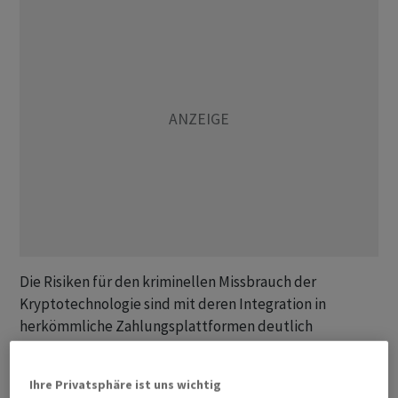
Die Risiken für den kriminellen Missbrauch der
Kryptotechnologie sind mit deren Integration in
herkömmliche Zahlungsplattformen deutlich
gestiegen, wie das Fedpol mit Bezug auf einen Bericht
der Koordinationsgruppe zur Bekämpfung der
Ihre Privatsphäre ist uns wichtig
Geldwäscherei und Terrorismusfinanzierung (KGGT)