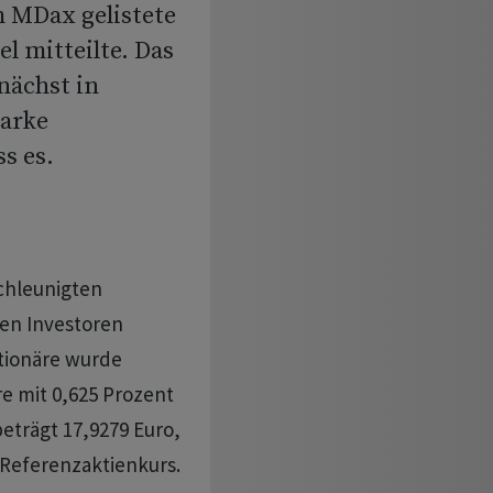
m MDax gelistete
 mitteilte. Das
nächst in
tarke
s es.
chleunigten
llen Investoren
tionäre wurde
e mit 0,625 Prozent
eträgt 17,9279 Euro,
 Referenzaktienkurs.