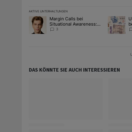
AKTIVE UNTERHALTUNGEN
Das Folgende ist eine Liste der am meisten kommentier
Margin Calls bei
U
Ein Trendartikel mit dem Titel "Margin Calls bei Situ
Ein Trendart
Situational Awareness:
b
Alles über den Retter-
I
3
Deal
Y
U
DAS KÖNNTE SIE AUCH INTERESSIEREN