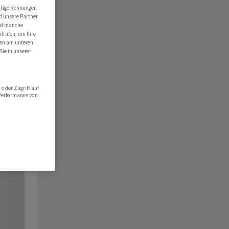
utige Kennungen
d unsere Partner
ind manche
ufrufen, um Ihre
ten am unteren
Sie in unserer
oder Zugriff auf
 Performance von