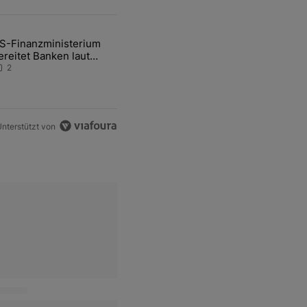
ten Artikel der letzten 7 days.
S-Finanzministerium
ational Awareness: Alles über den Retter-Deal" mit 3 kommentare.
ikel mit dem Titel "US-Finanzministerium bereitet Banken laut Inside
ereitet Banken laut
nsider auf eventuelle
2
en-Intervention vor
nterstützt von