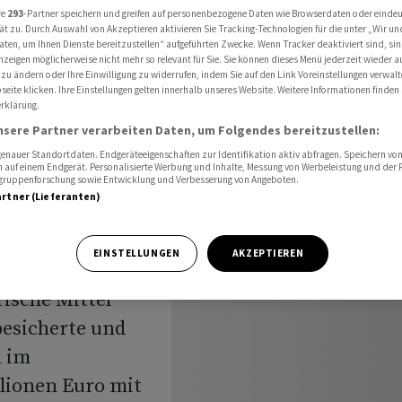
 Euro
re
293
-Partner speichern und greifen auf personenbezogene Daten wie Browserdaten oder einde
ät zu. Durch Auswahl von Akzeptieren aktivieren Sie Tracking-Technologien für die unter „Wir un
aten, um Ihnen Dienste bereitzustellen“ aufgeführten Zwecke. Wenn Tracker deaktiviert sind, s
nzeigen möglicherweise nicht mehr so relevant für Sie. Sie können dieses Menü jederzeit wieder a
 zu ändern oder Ihre Einwilligung zu widerrufen, indem Sie auf den Link Voreinstellungen verwal
anleihe
eite klicken. Ihre Einstellungen gelten innerhalb unseres Website. Weitere Informationen finden 
rklärung.
n Euro
nsere Partner verarbeiten Daten, um Folgendes bereitzustellen:
nauer Standortdaten. Endgeräteeigenschaften zur Identifikation aktiv abfragen. Speichern von 
 auf einem Endgerät. Personalisierte Werbung und Inhalte, Messung von Werbeleistung und der
elgruppenforschung sowie Entwicklung und Verbesserung von Angeboten.
artner (Lieferanten)
EINSTELLUNGEN
AKZEPTIEREN
at sich durch
ische Mittel
esicherte und
n im
lionen Euro mit