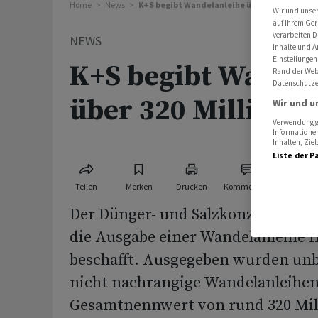
Home
News
K+S begibt Wandelanleihe über 320 Millionen
Wir und unse
auf Ihrem Ger
verarbeiten D
NEWS
Inhalte und A
Einstellungen
K+S begibt Wandel
Rand der Webs
Datenschutze
über 320 Millione
Wir und u
Verwendung ge
Informationen
Inhalten, Zi
Liste der P
Teilen
Merken
Drucken
Kommentare
Der Dünger- und Salzkonzern K+S h
die Ausgabe einer Wandelanleihe fr
beschafft. Ausgegeben wurden unb
nicht nachrangige Wandelanleihe
Gesamtnennwert von rund 320 Mil