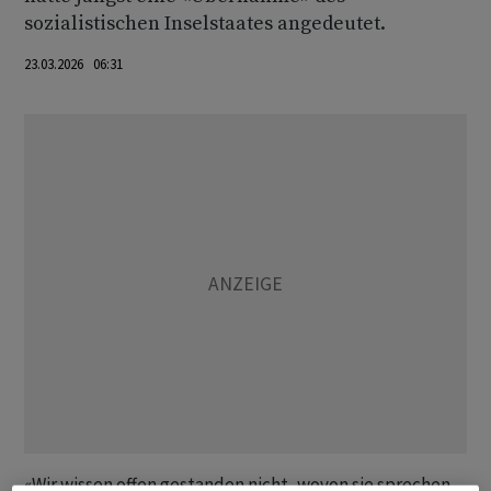
sozialistischen Inselstaates angedeutet.
23.03.2026 06:31
«Wir wissen offen gestanden nicht, wovon sie sprechen,