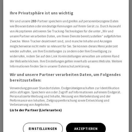
aber ich kann Ihnen Folgendes sagen: Kuba ist ein
souveräner Staat. Kuba würde es nicht akzeptieren, ein
Ihre Privatsphäre ist uns wichtig
Vasallenstaat oder ein von einem anderen Staat
Wir und unsere
293
-Partner speichern und greifen auf personenbezogene Daten
wie Browserdaten oder eindeutige Kennungen auf Ihrem Gerät zu. Durch Auswahl
abhängiges Land zu werden», sagte der Vizeminister.
von Akzeptieren aktivieren Sie Tracking-Technologien für die unter „Wir und
Das kubanische Militär sei stets auf eine mögliche
unsere Partner verarbeiten Daten, um Ihnen Dienste bereitzustellen“ aufgeführten
Zwecke. Wenn Tracker deaktiviert sind, sind manche Inhalte und Anzeigen
Aggression vorbereitet - und derzeit gebe es auch
möglicherweise nicht mehr so relevant für Sie. Sie können dieses Menü jederzeit
konkrete Schritte im Kontext der jüngsten
wieder aufrufen, um Ihre Einstellungen zu ändern oder Ihre Einwilligung zu
Spannungen.
widerrufen, indem Sie auf den Link Voreinstellungen verwalten am unteren Rand
der Webseite klicken. Ihre Einstellungen gelten innerhalb unseres Website. Weitere
Informationen finden Sie in unserer Datenschutzerklärung.
Havanna gibt keine Details zu den Gesprächen mit
Wir und unsere Partner verarbeiten Daten, um Folgendes
Washington preis
bereitzustellen:
Verwendung genauer Standortdaten. Endgeräteeigenschaften zur Identifikation
Seit der Revolution von 1959 unter dem linken
aktiv abfragen. Speichern von oder Zugriff auf Informationen auf einem Endgerät.
Personalisierte Werbung und Inhalte, Messung von Werbeleistung und der
Revolutionären Fidel Castro sind die Beziehungen
Performance von Inhalten, Zielgruppenforschung sowie Entwicklung und
Verbesserung von Angeboten.
zwischen Havanna und Washington angespannt. In
Liste der Partner (Lieferanten)
Trumps zweiter Amtszeit hat sich die Lage weiter
zugespitzt. Ein US-Ölembargo hat die wirtschaftliche
und humanitäre Krise auf Kuba dramatisch verschärft.
EINSTELLUNGEN
AKZEPTIEREN