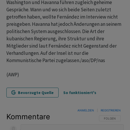
Washington und Havanna führen zugleich geheime
Gespräche. Wann und wo sich beide Seiten zuletzt
getroffen haben, wollte Fernández im Interview nicht
preisgeben. Havanna hat jedoch Änderungen an seinem
politischen System ausgeschlossen. Die Art der
kubanischen Regierung, ihre Struktur und ihre
Mitglieder sind laut Fernández nicht Gegenstand der
Verhandlungen. Auf der Insel ist nur die
Kommunistische Partei zugelassen./aso/DP/nas
(AWP)
Bevorzugte Quelle
So funktioniert's
ANMELDEN
|
REGISTRIEREN
Kommentare
FOLGE DIESER U
FOLGEN