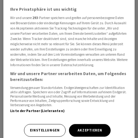
Ihre Privatsphäre ist uns wichtig
Wir und unsere
293
-Partner speichern und greifen auf personenbezogene Daten
Mit den neuen Regeln solle sichergestellt werden, dass
wie Browserdaten oder eindeutige Kennungen auf Ihrem Gerät zu. Durch Auswahl
von Akzeptieren aktivieren Sie Tracking-Technologien für die unter „Wir und
die Luftverschmutzung in Europa die menschliche
unsere Partner verarbeiten Daten, um Ihnen Dienste bereitzustellen“ aufgeführten
Gesundheit nicht schädige, teilte das Parlament mit.
Zwecke. Wenn Tracker deaktiviert sind, sind manche Inhalte und Anzeigen
möglicherweise nicht mehr so relevant für Sie. Sie können dieses Menü jederzeit
Bürger sollen Anspruch auf Entschädigung bekommen,
wieder aufrufen, um Ihre Einstellungen zu ändern oder Ihre Einwilligung zu
wenn sie wegen nicht eingehaltener Grenzwerte krank
widerrufen, indem Sie auf den Link Voreinstellungen verwalten am unteren Rand
der Webseite klicken. Ihre Einstellungen gelten innerhalb unseres Website. Weitere
werden. Für bestimmte Feinstaubpartikel sowie
Informationen finden Sie in unserer Datenschutzerklärung.
Schwefeldioxid sollen die Grenzwerte halbiert werden.
Wir und unsere Partner verarbeiten Daten, um Folgendes
Beide Schadstoffe hätten einen besonders grossen
bereitzustellen:
Einfluss auf die Gesundheit, so das Europaparlament.
Verwendung genauer Standortdaten. Endgeräteeigenschaften zur Identifikation
aktiv abfragen. Speichern von oder Zugriff auf Informationen auf einem Endgerät.
Personalisierte Werbung und Inhalte, Messung von Werbeleistung und der
Die neuen Regeln sollen die Weichen stellen für den
Performance von Inhalten, Zielgruppenforschung sowie Entwicklung und
Verbesserung von Angeboten.
Aktionsplan für «Null Schadstoffe» in Luft, Wasser und
Liste der Partner (Lieferanten)
Boden der EU-Kommission. Den hatte sie 2021
vorgestellt. Trotz beachtlicher Fortschritte in der EU im
Laufe der letzten Jahrzehnte würden die Gesundheit
EINSTELLUNGEN
AKZEPTIEREN
und die Umwelt durch Schadstoffe nach wie vor schwer