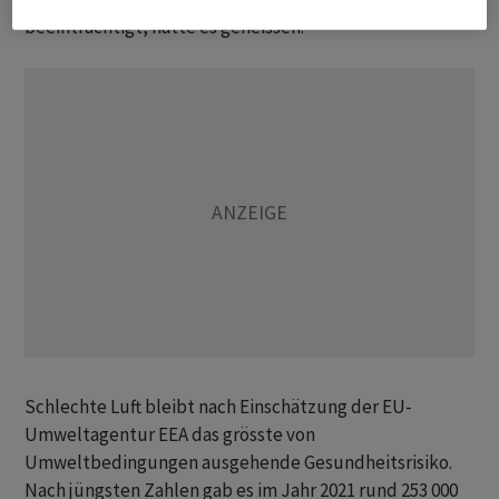
beeinträchtigt, hatte es geheissen.
Schlechte Luft bleibt nach Einschätzung der EU-
Umweltagentur EEA das grösste von
Umweltbedingungen ausgehende Gesundheitsrisiko.
Nach jüngsten Zahlen gab es im Jahr 2021 rund 253 000