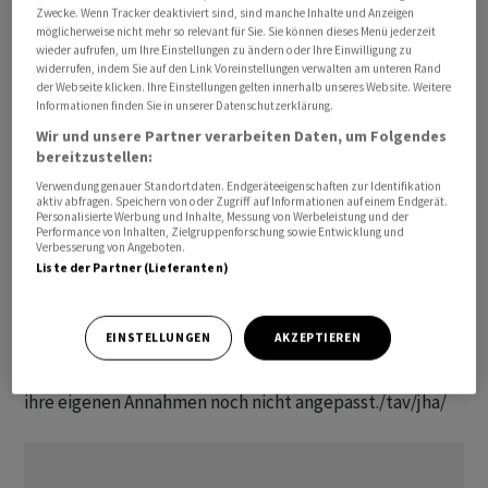
Zwecke. Wenn Tracker deaktiviert sind, sind manche Inhalte und Anzeigen
möglicherweise nicht mehr so relevant für Sie. Sie können dieses Menü jederzeit
Die Gewinneinbussen fielen noch deutlicher aus, auch
wieder aufrufen, um Ihre Einstellungen zu ändern oder Ihre Einwilligung zu
widerrufen, indem Sie auf den Link Voreinstellungen verwalten am unteren Rand
weil Kosten belasteten. Der um Sondereffekte
der Webseite klicken. Ihre Einstellungen gelten innerhalb unseres Website. Weitere
bereinigte Gewinn vor Zinsen, Steuern und
Informationen finden Sie in unserer Datenschutzerklärung.
Abschreibungen (Ebitda) verringerte sich um 26 Prozent
Wir und unsere Partner verarbeiten Daten, um Folgendes
auf knapp 517 Millionen Euro. Der auf die Aktionäre
bereitzustellen:
entfallende Gewinn unter dem Strich kam bei 202,5
Verwendung genauer Standortdaten. Endgeräteeigenschaften zur Identifikation
aktiv abfragen. Speichern von oder Zugriff auf Informationen auf einem Endgerät.
Millionen Euro heraus, das waren etwa 40 Prozent
Personalisierte Werbung und Inhalte, Messung von Werbeleistung und der
Performance von Inhalten, Zielgruppenforschung sowie Entwicklung und
weniger als noch vor einem Jahr. Damit fiel die
Verbesserung von Angeboten.
Halbjahresbilanz noch etwas schlechter aus als am
Liste der Partner (Lieferanten)
Markt erwartet. Allerdings hatten die Niedersachsen
bereits vor rund einem Monat ihre Umsatz- und
EINSTELLUNGEN
AKZEPTIEREN
Margenprognose für 2023 wegen einer schwachen
Nachfrage gekappt. Einige Analysten hatten womöglich
ihre eigenen Annahmen noch nicht angepasst./tav/jha/