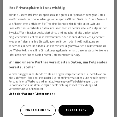
Ihre Privatsphäre ist uns wichtig
Schwenk machte in Luzern die Matur und kam auf
Wir und unsere
293
-Partner speichern und greifen auf personenbezogene Daten
Umwegen zum Ingenieurberuf. Zuerst interessierte er
wie Browserdaten oder eindeutige Kennungen auf Ihrem Gerät zu. Durch Auswahl
sich mehr für Kunst und Landwirtschaft. Nach dem
von Akzeptieren aktivieren Sie Tracking-Technologien für die unter „Wir und
unsere Partner verarbeiten Daten, um Ihnen Dienste bereitzustellen“ aufgeführten
Studium arbeitete er bei den Eidgenössischen
Zwecke. Wenn Tracker deaktiviert sind, sind manche Inhalte und Anzeigen
Flugzeugwerken in Emmen. 1979 wechselte er zu den
möglicherweise nicht mehr so relevant für Sie. Sie können dieses Menü jederzeit
wieder aufrufen, um Ihre Einstellungen zu ändern oder Ihre Einwilligung zu
Pilatus Flugzeugwerken, die etwa für ihre PC-6, einem
widerrufen, indem Sie auf den Link Voreinstellungen verwalten am unteren Rand
Flugzeug, das auch auf sehr kurzen Pisten gut zurecht
der Webseite klicken. Ihre Einstellungen gelten innerhalb unseres Website. Weitere
Informationen finden Sie in unserer Datenschutzerklärung.
kam, bekannt waren.
Wir und unsere Partner verarbeiten Daten, um Folgendes
bereitzustellen:
Fast 30 Jahre lange sass Schwenk beim Stanser
Verwendung genauer Standortdaten. Endgeräteeigenschaften zur Identifikation
Unternehmen im Cockpit. 1994 wurde er Vorsitzender
aktiv abfragen. Speichern von oder Zugriff auf Informationen auf einem Endgerät.
Personalisierte Werbung und Inhalte, Messung von Werbeleistung und der
der Geschäftsleitung. Er übte das Amt, mit einem
Performance von Inhalten, Zielgruppenforschung sowie Entwicklung und
kurzen Unterbruch, bis 2012 aus. Von 2006 bis 2021 war
Verbesserung von Angeboten.
Liste der Partner (Lieferanten)
er zudem Verwaltungsratspräsident.
EINSTELLUNGEN
AKZEPTIEREN