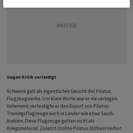
Gegen Kritik verteidigt
Schwenk galt als eigentliches Gesicht der Pilatus
Flugzeugwerke. Um klare Worte war er nie verlegen.
Vehement verteidigte er den Export von Pilatus-
Trainingsflugzeuge auch in Länder wie etwa Saudi-
Arabien. Diese Flugzeuge gelten nicht als
Kriegsmaterial. Zuletzt drohte Pilatus 2019 ein Verbot