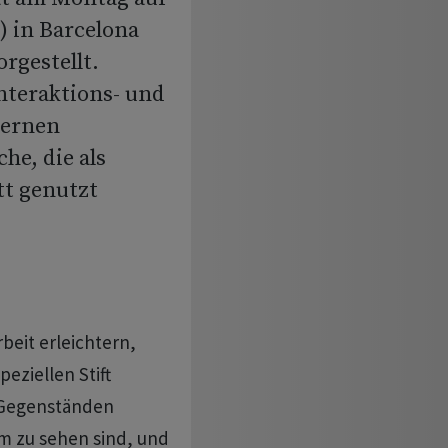
 in Barcelona
orgestellt.
nteraktions- und
sernen
he, die als
tt genutzt
rbeit erleichtern,
eziellen Stift
 Gegenständen
rm zu sehen sind, und