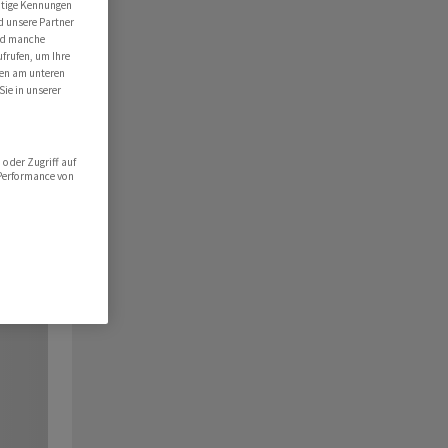
utige Kennungen
d unsere Partner
ind manche
ufrufen, um Ihre
ten am unteren
Sie in unserer
oder Zugriff auf
 Performance von