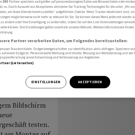
re
293
-Partner speichern und greifen auf personenbezogene Daten wie Browserdaten oder einde
reativen helfen
ät zu. Durch Auswahl von Akzeptieren aktivieren Sie Tracking-Technologien für die unter „Wir un
aten, um Ihnen Dienste bereitzustellen“ aufgeführten Zwecke. Wenn Tracker deaktiviert sind, s
nzeigen möglicherweise nicht mehr so relevant für Sie. Sie können dieses Menü jederzeit wieder a
 zu ändern oder Ihre Einwilligung zu widerrufen, indem Sie auf den Link Voreinstellungen verwal
eite klicken. Ihre Einstellungen gelten innerhalb unseres Website. Weitere Informationen finden 
ichtigem
rklärung.
nsere Partner verarbeiten Daten, um Folgendes bereitzustellen:
eativen
nauer Standortdaten. Endgeräteeigenschaften zur Identifikation aktiv abfragen. Speichern von 
 auf einem Endgerät. Personalisierte Werbung und Inhalte, Messung von Werbeleistung und der
elgruppenforschung sowie Entwicklung und Verbesserung von Angeboten.
artner (Lieferanten)
EINSTELLUNGEN
AKZEPTIEREN
gem Bildschirm
neue
geschäft testen.
ät am Montag auf