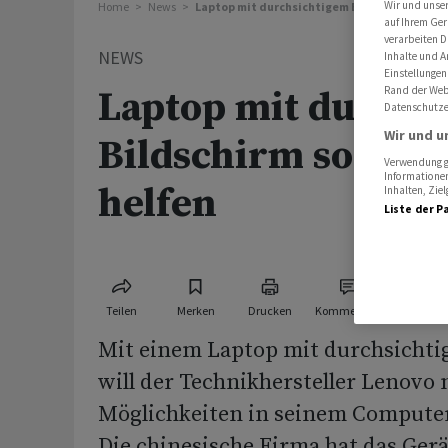
Wir und unse
Home
News
Laptop mit durchsichtigem Bildschirm soll K
auf Ihrem Ger
verarbeiten D
NEWS
Inhalte und A
Einstellungen
Rand der Webs
Laptop mit durchs
Datenschutze
Wir und u
Bildschirm soll Kr
Verwendung ge
Informationen
helfen
Inhalten, Zi
Liste der P
Teilen
Merken
Drucken
Kommentare
Mit einem Laptop mit durchsichti
will der Technikhersteller Lenovo 
Möglichkeiten in seinem Computer
Die chinesische Firma hat das Ger