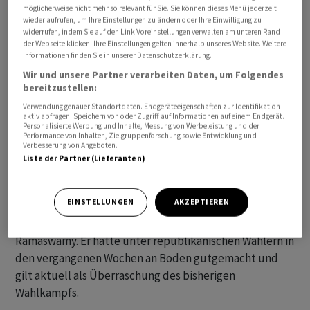
möglicherweise nicht mehr so relevant für Sie. Sie können dieses Menü jederzeit
Er liegt aber in den meisten Erhebungen mehr als 30
wieder aufrufen, um Ihre Einstellungen zu ändern oder Ihre Einwilligung zu
Prozentpunkte hinter Trump. Er forderte, das Land
widerrufen, indem Sie auf den Link Voreinstellungen verwalten am unteren Rand
der Webseite klicken. Ihre Einstellungen gelten innerhalb unseres Website. Weitere
unabhängig von Energieimporten zu machen und
Informationen finden Sie in unserer Datenschutzerklärung.
erklärte, im Kampf gegen Drogen das US-Militär nach
Wir und unsere Partner verarbeiten Daten, um Folgendes
Mexiko schicken zu wollen.
bereitzustellen:
Verwendung genauer Standortdaten. Endgeräteeigenschaften zur Identifikation
aktiv abfragen. Speichern von oder Zugriff auf Informationen auf einem Endgerät.
Der 38-jährige Ramaswamy nutzte seinen Auftritt
Personalisierte Werbung und Inhalte, Messung von Werbeleistung und der
hingegen dazu, die «Klimawandel-Agenda» als Lüge zu
Performance von Inhalten, Zielgruppenforschung sowie Entwicklung und
Verbesserung von Angeboten.
bezeichnen. Der Unternehmer, der hinter DeSantis in
Liste der Partner (Lieferanten)
Umfragen auf Rang drei liegt, sagte gar, dass Trump für
ihn der beste Präsident des 21. Jahrhunderts gewesen
EINSTELLUNGEN
AKZEPTIEREN
sei. Sollte er selbst ins Weisse Haus einziehen, werde er
Trump im Falle einer Verurteilung begnadigen, so
Ramaswamy. Er hatte unter republikanischen Wählern in
den vergangenen Wochen an Boden gutgemacht und
gilt aktuell als Überraschung des bisherigen
Wahlkampfs.