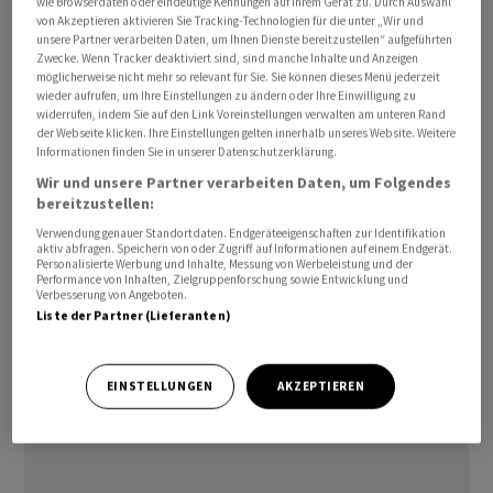
wie Browserdaten oder eindeutige Kennungen auf Ihrem Gerät zu. Durch Auswahl
Werke geschlossen werden, das werde die IG Metall
von Akzeptieren aktivieren Sie Tracking-Technologien für die unter „Wir und
unsere Partner verarbeiten Daten, um Ihnen Dienste bereitzustellen“ aufgeführten
nicht mitmachen, sagte Benner in ihrer kurzen Rede.
Zwecke. Wenn Tracker deaktiviert sind, sind manche Inhalte und Anzeigen
«Das werden wir nicht akzeptieren.»
möglicherweise nicht mehr so relevant für Sie. Sie können dieses Menü jederzeit
wieder aufrufen, um Ihre Einstellungen zu ändern oder Ihre Einwilligung zu
widerrufen, indem Sie auf den Link Voreinstellungen verwalten am unteren Rand
Laut «Manager Magazin» will VW seinen Sparkurs
der Webseite klicken. Ihre Einstellungen gelten innerhalb unseres Website. Weitere
Informationen finden Sie in unserer Datenschutzerklärung.
deutlich verschärfen: Bis zu 100.000 Stellen könnten
Wir und unsere Partner verarbeiten Daten, um Folgendes
weltweit wegfallen, doppelt so viele wie bisher geplant.
bereitzustellen:
Vier Werken des VW-Konzerns in Deutschland droht
Verwendung genauer Standortdaten. Endgeräteeigenschaften zur Identifikation
demnach sogar die Schliessung: Hannover, Emden,
aktiv abfragen. Speichern von oder Zugriff auf Informationen auf einem Endgerät.
Zwickau und Neckarsulm./fjo/DP/jha
Personalisierte Werbung und Inhalte, Messung von Werbeleistung und der
Performance von Inhalten, Zielgruppenforschung sowie Entwicklung und
Verbesserung von Angeboten.
Liste der Partner (Lieferanten)
(AWP)
EINSTELLUNGEN
AKZEPTIEREN