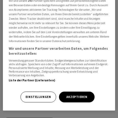
Wir und unsere
293
-Partner speichern und greifen auf personenbezogene Daten
Regierung unter anderem Irans Raketen- und
wie Browserdaten oder eindeutige Kennungen auf Ihrem Gerät zu. Durch Auswahl
von Akzeptieren aktivieren Sie Tracking-Technologien für die unter „Wir und
Drohnenkapazitäten sowie militärische Infrastruktur
unsere Partner verarbeiten Daten, um Ihnen Dienste bereitzustellen“ aufgeführten
zerstört werden./hae/DP/jha
Zwecke. Wenn Tracker deaktiviert sind, sind manche Inhalte und Anzeigen
möglicherweise nicht mehr so relevant für Sie. Sie können dieses Menü jederzeit
wieder aufrufen, um Ihre Einstellungen zu ändern oder Ihre Einwilligung zu
(AWP)
widerrufen, indem Sie auf den Link Voreinstellungen verwalten am unteren Rand
der Webseite klicken. Ihre Einstellungen gelten innerhalb unseres Website. Weitere
Informationen finden Sie in unserer Datenschutzerklärung.
Wir und unsere Partner verarbeiten Daten, um Folgendes
bereitzustellen:
Verwendung genauer Standortdaten. Endgeräteeigenschaften zur Identifikation
aktiv abfragen. Speichern von oder Zugriff auf Informationen auf einem Endgerät.
Personalisierte Werbung und Inhalte, Messung von Werbeleistung und der
Performance von Inhalten, Zielgruppenforschung sowie Entwicklung und
Verbesserung von Angeboten.
Liste der Partner (Lieferanten)
EINSTELLUNGEN
AKZEPTIEREN