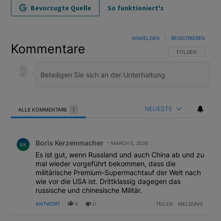
Bevorzugte Quelle
So funktioniert's
ANMELDEN
|
REGISTRIEREN
Kommentare
FOLGE DIESER U
FOLGEN
NEUESTE
ALLE KOMMENTARE
1
Alle Kommentare
Kommentar von Boris Kerzenmacher.
Boris Kerzenmacher
MARCH 5, 2026
BK
Es ist gut, wenn Russland und auch China ab und zu
mal wieder vorgeführt bekommen, dass die
militärische Premium-Supermachtauf der Welt nach
wie vor die USA ist. Drittklassig dagegen das
russische und chinesische Militär.
ANTWORT
0
0
TEILEN
MELDUNG