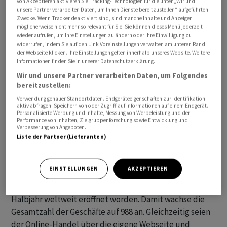
von Akzeptieren aktivieren Sie Tracking-Technologien für die unter „Wir und
unsere Partner verarbeiten Daten, um Ihnen Dienste bereitzustellen“ aufgeführten
Zwecke. Wenn Tracker deaktiviert sind, sind manche Inhalte und Anzeigen
«Wir sind zufrieden mit unserer Leistung - besonders, da
möglicherweise nicht mehr so relevant für Sie. Sie können dieses Menü jederzeit
es herausfordernde sechs Monate für die
wieder aufrufen, um Ihre Einstellungen zu ändern oder Ihre Einwilligung zu
widerrufen, indem Sie auf den Link Voreinstellungen verwalten am unteren Rand
Spielwarenbranche gewesen sind», sagte Lego-Chef
der Webseite klicken. Ihre Einstellungen gelten innerhalb unseres Website. Weitere
Niels B. Christiansen. Die Nachfrage nach Lego-
Informationen finden Sie in unserer Datenschutzerklärung.
Produkten habe diejenige der Branche übertroffen,
Wir und unsere Partner verarbeiten Daten, um Folgendes
Legos Marktanteil sei deutlich gewachsen. Die starke
bereitzustellen:
Finanzlage erlaube es der Lego-Gruppe, langfristige
Verwendung genauer Standortdaten. Endgeräteeigenschaften zur Identifikation
aktiv abfragen. Speichern von oder Zugriff auf Informationen auf einem Endgerät.
Investitionen zu treffen, insbesondere etwa ins Digitale,
Personalisierte Werbung und Inhalte, Messung von Werbeleistung und der
Performance von Inhalten, Zielgruppenforschung sowie Entwicklung und
die Nachhaltigkeit und die Produktion.
Verbesserung von Angeboten.
Liste der Partner (Lieferanten)
Zu den Verkaufsschlagern zählten nach
Konzernangaben Produktserien wie Lego Icons, Lego
EINSTELLUNGEN
AKZEPTIEREN
Star Wars, Lego Technic und Lego City. Die Marke Lego
bleibe stark und 89 neue Lego-Filialen seien im ersten
Halbjahr weltweit eröffnet worden. Damit wachse die
Gesamtzahl der Geschäfte auf 988 an. Gleichzeitig seien
der Online-Handel über die eigene Webseite und