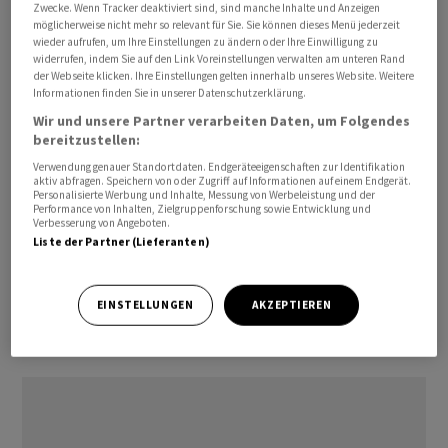
Zwecke. Wenn Tracker deaktiviert sind, sind manche Inhalte und Anzeigen
wurden im Vormonat auch vergleichsweise viele Firmen
möglicherweise nicht mehr so relevant für Sie. Sie können dieses Menü jederzeit
neu ins Handelsregister aufgenommen.
wieder aufrufen, um Ihre Einstellungen zu ändern oder Ihre Einwilligung zu
widerrufen, indem Sie auf den Link Voreinstellungen verwalten am unteren Rand
der Webseite klicken. Ihre Einstellungen gelten innerhalb unseres Website. Weitere
Die Zahl der Firmenlöschungen sank im Jahresvergleich
Informationen finden Sie in unserer Datenschutzerklärung.
um 1,5 Prozent auf 2602. Im Vergleich zum Juni sind das
Wir und unsere Partner verarbeiten Daten, um Folgendes
bereitzustellen:
19 Prozent weniger.
Verwendung genauer Standortdaten. Endgeräteeigenschaften zur Identifikation
aktiv abfragen. Speichern von oder Zugriff auf Informationen auf einem Endgerät.
Die Zahlen deuteten auf eine weiterhin solide und
Personalisierte Werbung und Inhalte, Messung von Werbeleistung und der
Performance von Inhalten, Zielgruppenforschung sowie Entwicklung und
wachsende Wirtschaft in der Schweiz hin. Unternehmen
Verbesserung von Angeboten.
würden trotz der Herausforderungen weiterhin aktiv
Liste der Partner (Lieferanten)
bleiben und ihre Geschäftstätigkeiten
aufrechterhalten, heisst es in der Mitteilung weiter.
EINSTELLUNGEN
AKZEPTIEREN
cg/kw