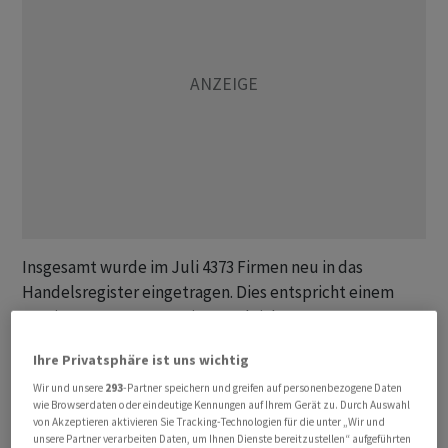
Insgesamt wurde im Juli 4373 Firmen neu in das
Handelsregister eingetragen. Dies entspricht einem
Anstieg um 1,2 Prozent im Vergleich zum
Vorjahreszeitraum, wie das Online-Portal Help.ch am
Ihre Privatsphäre ist uns wichtig
Montag mitteilte.
Wir und unsere
293
-Partner speichern und greifen auf personenbezogene Daten
wie Browserdaten oder eindeutige Kennungen auf Ihrem Gerät zu. Durch Auswahl
Im Vergleich zum Vormonat ging die Zahl der
von Akzeptieren aktivieren Sie Tracking-Technologien für die unter „Wir und
Firmengründungen aber um 14 Prozent zurück. Jedoch
unsere Partner verarbeiten Daten, um Ihnen Dienste bereitzustellen“ aufgeführten