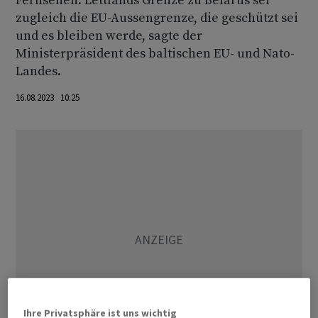
Fernsehen. Lettlands Grenze zu Belarus sei
zugleich die EU-Aussengrenze, die geschützt sei
und es bleiben werde, sagte der
Ministerpräsident des baltischen EU- und Nato-
Landes.
16.08.2023 10:25
Ihre Privatsphäre ist uns wichtig