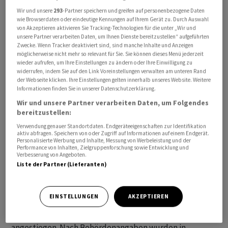
Wir und unsere
293
-Partner speichern und greifen auf personenbezogene Daten
wie Browserdaten oder eindeutige Kennungen auf Ihrem Gerät zu. Durch Auswahl
von Akzeptieren aktivieren Sie Tracking-Technologien für die unter „Wir und
Lettlands Grenzschutz hatte am Dienstag zusätzlich
unsere Partner verarbeiten Daten, um Ihnen Dienste bereitzustellen“ aufgeführten
Zwecke. Wenn Tracker deaktiviert sind, sind manche Inhalte und Anzeigen
Einsatzkräfte mobilisiert, um der "rapide zunehmenden
möglicherweise nicht mehr so relevant für Sie. Sie können dieses Menü jederzeit
hybriden Bedrohung" an der Grenze Rechnung zu
wieder aufrufen, um Ihre Einstellungen zu ändern oder Ihre Einwilligung zu
widerrufen, indem Sie auf den Link Voreinstellungen verwalten am unteren Rand
tragen. Auch forderte die Behörde Unterstützung von
der Webseite klicken. Ihre Einstellungen gelten innerhalb unseres Website. Weitere
den Streitkräften und der Polizei an.
Informationen finden Sie in unserer Datenschutzerklärung.
Verteidigungsministerin Inara Murniece wies die Armee
Wir und unsere Partner verarbeiten Daten, um Folgendes
bereitzustellen:
daraufhin an, zusätzliche Kräfte an die Grenze zu
entsenden.
Verwendung genauer Standortdaten. Endgeräteeigenschaften zur Identifikation
aktiv abfragen. Speichern von oder Zugriff auf Informationen auf einem Endgerät.
Personalisierte Werbung und Inhalte, Messung von Werbeleistung und der
Performance von Inhalten, Zielgruppenforschung sowie Entwicklung und
Innenminister Maris Kucinskis bezeichnete den
Verbesserung von Angeboten.
verstärkten Schutz der Grenze im lettischen Radio als
Liste der Partner (Lieferanten)
logischen Schritt, der im Einklang mit den für den
Grenzschutz entwickelten Algorithmen getroffen
EINSTELLUNGEN
AKZEPTIEREN
worden sei. So sei die Zahl von Migranten, die über das
Belarus unerlaubt in die EU einreisen wollten, deutlich
angestiegen. Nach Behördenangaben wurden in