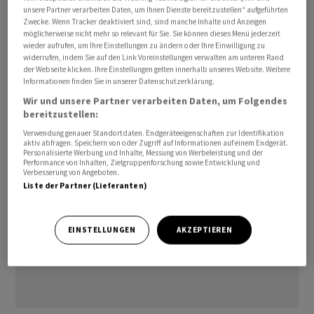
unsere Partner verarbeiten Daten, um Ihnen Dienste bereitzustellen“ aufgeführten
Berichten lokaler Medien waren die getroffenen
Zwecke. Wenn Tracker deaktiviert sind, sind manche Inhalte und Anzeigen
Soldaten in einem Zivilauto und einer von ihnen auf
möglicherweise nicht mehr so relevant für Sie. Sie können dieses Menü jederzeit
wieder aufrufen, um Ihre Einstellungen zu ändern oder Ihre Einwilligung zu
einem Motorrad unterwegs. Sie seien in Uniform
widerrufen, indem Sie auf den Link Voreinstellungen verwalten am unteren Rand
gekleidet gewesen./arj/DP/nas
der Webseite klicken. Ihre Einstellungen gelten innerhalb unseres Website. Weitere
Informationen finden Sie in unserer Datenschutzerklärung.
(AWP)
Wir und unsere Partner verarbeiten Daten, um Folgendes
bereitzustellen:
Verwendung genauer Standortdaten. Endgeräteeigenschaften zur Identifikation
aktiv abfragen. Speichern von oder Zugriff auf Informationen auf einem Endgerät.
Personalisierte Werbung und Inhalte, Messung von Werbeleistung und der
Performance von Inhalten, Zielgruppenforschung sowie Entwicklung und
Verbesserung von Angeboten.
Liste der Partner (Lieferanten)
EINSTELLUNGEN
AKZEPTIEREN