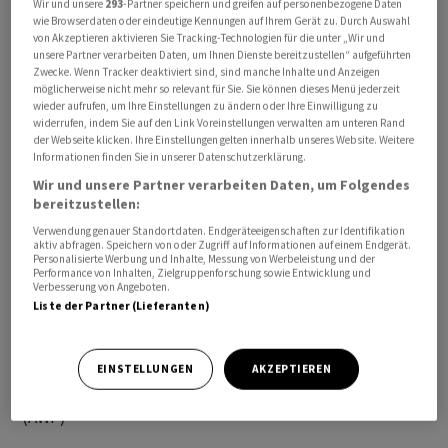
Wir und unsere
293
-Partner speichern und greifen auf personenbezogene Daten
Angriffe der proiranischen Hisbollah-Miliz gegen Israel,
wie Browserdaten oder eindeutige Kennungen auf Ihrem Gerät zu. Durch Auswahl
von Akzeptieren aktivieren Sie Tracking-Technologien für die unter „Wir und
hiess es in einer gemeinsamen Erklärung nach
unsere Partner verarbeiten Daten, um Ihnen Dienste bereitzustellen“ aufgeführten
Gesprächen zwischen israelischen und libanesischen
Zwecke. Wenn Tracker deaktiviert sind, sind manche Inhalte und Anzeigen
möglicherweise nicht mehr so relevant für Sie. Sie können dieses Menü jederzeit
Regierungsvertreten in Washington.
wieder aufrufen, um Ihre Einstellungen zu ändern oder Ihre Einwilligung zu
widerrufen, indem Sie auf den Link Voreinstellungen verwalten am unteren Rand
Wegen des seit Anfang März andauernden Kriegs
der Webseite klicken. Ihre Einstellungen gelten innerhalb unseres Website. Weitere
Informationen finden Sie in unserer Datenschutzerklärung.
wurden im Libanon Hunderttausende Menschen
Wir und unsere Partner verarbeiten Daten, um Folgendes
vertrieben. Der libanesische Zivilschutz rief die
bereitzustellen:
Menschen am Morgen zur Geduld auf. Sie sollten nicht
Verwendung genauer Standortdaten. Endgeräteeigenschaften zur Identifikation
voreilig in ihre Heimatorte zurückkehren. Eine Rückkehr
aktiv abfragen. Speichern von oder Zugriff auf Informationen auf einem Endgerät.
Personalisierte Werbung und Inhalte, Messung von Werbeleistung und der
in die Dörfer im Süden des Landes solle erst nach
Performance von Inhalten, Zielgruppenforschung sowie Entwicklung und
Verbesserung von Angeboten.
entsprechenden offiziellen Ankündigungen erfolgen.
Liste der Partner (Lieferanten)
Zudem bestehe weiterhin Gefahr durch
Kriegsrückstände sowie nicht explodierte
Munition./arj/DP/jha
EINSTELLUNGEN
AKZEPTIEREN
(AWP)