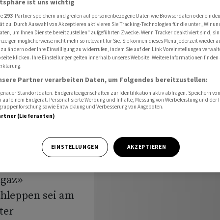
atsphäre ist uns wichtig
e'
re
293
-Partner speichern und greifen auf personenbezogene Daten wie Browserdaten oder einde
ät zu. Durch Auswahl von Akzeptieren aktivieren Sie Tracking-Technologien für die unter „Wir un
aten, um Ihnen Dienste bereitzustellen“ aufgeführten Zwecke. Wenn Tracker deaktiviert sind, s
nzeigen möglicherweise nicht mehr so relevant für Sie. Sie können dieses Menü jederzeit wieder a
 zu ändern oder Ihre Einwilligung zu widerrufen, indem Sie auf den Link Voreinstellungen verwal
eite klicken. Ihre Einstellungen gelten innerhalb unseres Website. Weitere Informationen finden 
rklärung.
ontrolle'
nsere Partner verarbeiten Daten, um Folgendes bereitzustellen:
nauer Standortdaten. Endgeräteeigenschaften zur Identifikation aktiv abfragen. Speichern von 
 auf einem Endgerät. Personalisierte Werbung und Inhalte, Messung von Werbeleistung und der
elgruppenforschung sowie Entwicklung und Verbesserung von Angeboten.
artner (Lieferanten)
nsatz zum
EINSTELLUNGEN
AKZEPTIEREN
gen
agaz»
chleppen sei am
ter