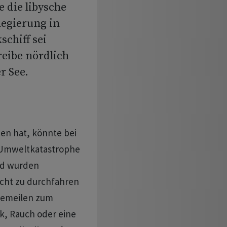
 die libysche
Regierung in
schiff sei
reibe nördlich
r See.
den hat, könnte bei
 Umweltkatastrophe
nd wurden
icht zu durchfahren
eemeilen zum
ck, Rauch oder eine