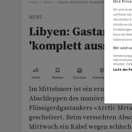
Ihre Priv
Home
News
Libyen: Gastanker 'komplett ausser Kontroll
Wir und unse
auf Ihrem Ger
NEWS
verarbeiten D
Inhalte und A
Libyen: Gastanker
Einstellungen
Rand der Webs
Datenschutze
'komplett ausser K
Wir und u
Verwendung ge
Informationen
Inhalten, Zi
Liste der P
Teilen
Merken
Drucken
Kommentare
Im Mittelmeer ist ein erneuter Ei
Abschleppen des manövrierunfähi
Flüssigerdgastankers «Arctic Met
gescheitert. Beim versuchten Abs
Mittwoch ein Kabel wegen schlech