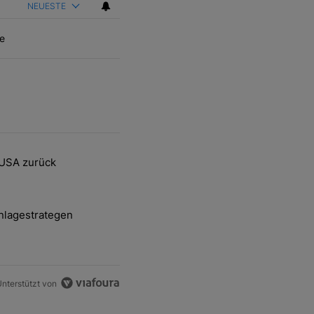
NEUESTE
e
ten Artikel der letzten 7 days.
 USA zurück
delsstreit mit den USA zurück" mit 2 kommentare.
nlagestrategen
-und-Hott eines Anlagestrategen" mit 2 kommentare.
nterstützt von