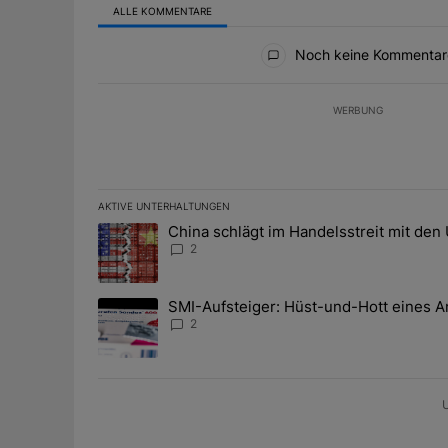
ALLE KOMMENTARE
Alle Kommentare
Noch keine Kommentar
WERBUNG
AKTIVE UNTERHALTUNGEN
Das Folgende ist eine Liste der am meisten kommentier
China schlägt im Handelsstreit mit den
Ein Trendartikel mit dem Titel "China schlägt im Han
2
SMI-Aufsteiger: Hüst-und-Hott eines A
Ein Trendartikel mit dem Titel "SMI-Aufsteiger: Hüst
2
U