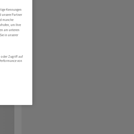
utige Kennungen
d unsere Partner
ind manche
ufrufen, um Ihre
ten am unteren
Sie in unserer
oder Zugriff auf
 Performance von