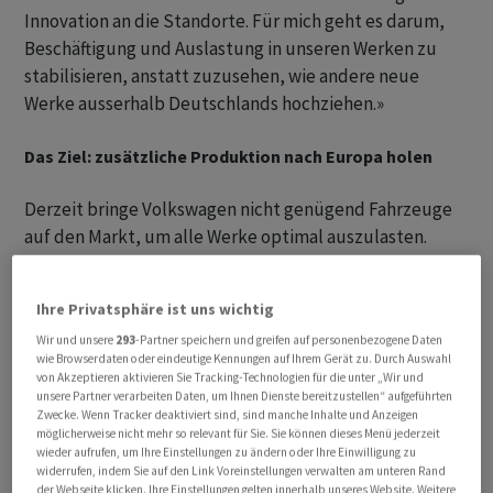
Innovation an die Standorte. Für mich geht es darum,
Beschäftigung und Auslastung in unseren Werken zu
stabilisieren, anstatt zuzusehen, wie andere neue
Werke ausserhalb Deutschlands hochziehen.»
Das Ziel: zusätzliche Produktion nach Europa holen
Derzeit bringe Volkswagen nicht genügend Fahrzeuge
auf den Markt, um alle Werke optimal auszulasten.
Gleichzeitig gebe es Modelle, die der Konzern mit
Partnern in China entwickle und produziere. «Wir holen
Ihre Privatsphäre ist uns wichtig
also unsere eigenen Fahrzeuge gemeinsam mit unseren
Wir und unsere
293
-Partner speichern und greifen auf personenbezogene Daten
Partnern in unsere Werke hier und produzieren hier»,
wie Browserdaten oder eindeutige Kennungen auf Ihrem Gerät zu. Durch Auswahl
sagte Lies. «Wir reden also nicht darüber, Produktion
von Akzeptieren aktivieren Sie Tracking-Technologien für die unter „Wir und
unsere Partner verarbeiten Daten, um Ihnen Dienste bereitzustellen“ aufgeführten
aus Deutschland zu verlagern, sondern darüber,
Zwecke. Wenn Tracker deaktiviert sind, sind manche Inhalte und Anzeigen
zusätzliche Produkte und zusätzliche Auslastung an
möglicherweise nicht mehr so relevant für Sie. Sie können dieses Menü jederzeit
wieder aufrufen, um Ihre Einstellungen zu ändern oder Ihre Einwilligung zu
unsere europäischen Standorte zu holen.»
widerrufen, indem Sie auf den Link Voreinstellungen verwalten am unteren Rand
der Webseite klicken. Ihre Einstellungen gelten innerhalb unseres Website. Weitere