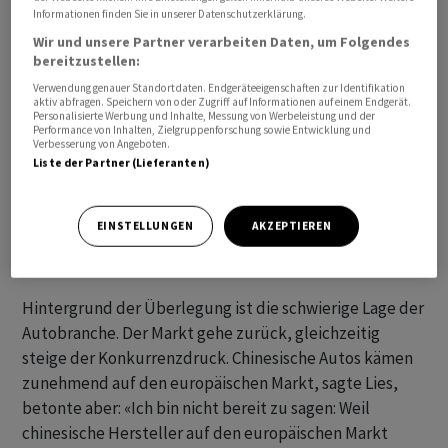
Informationen finden Sie in unserer Datenschutzerklärung.
Wir und unsere Partner verarbeiten Daten, um Folgendes
bereitzustellen:
Verwendung genauer Standortdaten. Endgeräteeigenschaften zur Identifikation
aktiv abfragen. Speichern von oder Zugriff auf Informationen auf einem Endgerät.
Personalisierte Werbung und Inhalte, Messung von Werbeleistung und der
Performance von Inhalten, Zielgruppenforschung sowie Entwicklung und
Verbesserung von Angeboten.
Liste der Partner (Lieferanten)
EINSTELLUNGEN
AKZEPTIEREN
Hintergrund der Überlegung ist die schwierige Lage der
Autobranche. Der Markt gehe zurück, gleichzeitig
steige der Konkurrenzdruck. Chinesische Autos kämen
zunehmend auf den europäischen Markt, sagte Lies,
betonte aber: «Ich bin nicht bereit zu sagen: Weil
chinesische Hersteller auf den europäischen Markt