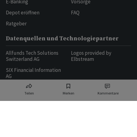
E-Banking
Vorsorge
Depot eröffnen
FAQ
Ratgeber
Datenquellen und Technologiepartner
Allfunds Tech Solutions
Logos provided by
Switzerland AG
Elbstream
SIX Financial Information
AG
Teilen
Merken
Kommentare
Ringier AG | Ringier Medien Schweiz
16
weitere Publikationen