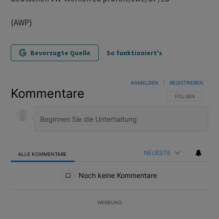
(AWP)
Bevorzugte Quelle
So funktioniert's
ANMELDEN
|
REGISTRIEREN
Kommentare
FOLGE DIESER U
FOLGEN
NEUESTE
ALLE KOMMENTARE
Alle Kommentare
Noch keine Kommentare
WERBUNG