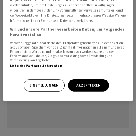
möglicherweise nicht mehr so relevant für Sie. Sie können dieses Menü jederzeit
wieder aufrufen, um Ihre Einstellungen zu ändern oder Ihre Einwilligung zu
Spiel gebracht, um strukturelle Probleme zu lösen. Er
widerrufen, indem Sie auf den Link Voreinstellungen verwalten am unteren Rand
nannte etwa die Möglichkeit, Steuergutschriften und
der Webseite klicken. Ihre Einstellungen gelten innerhalb unseres Website. Weitere
Informationen finden Sie in unserer Datenschutzerklärung.
steuerliche Abschreibungsmöglichkeiten zu schaffen.
Wir und unsere Partner verarbeiten Daten, um Folgendes
Lindner lehnte ein Sondervermögen ab, es bedeute
bereitzustellen:
neue Schulden.
Verwendung genauer Standortdaten. Endgeräteeigenschaften zur Identifikation
aktiv abfragen. Speichern von oder Zugriff auf Informationen auf einem Endgerät.
Personalisierte Werbung und Inhalte, Messung von Werbeleistung und der
Performance von Inhalten, Zielgruppenforschung sowie Entwicklung und
Verbesserung von Angeboten.
Liste der Partner (Lieferanten)
EINSTELLUNGEN
AKZEPTIEREN