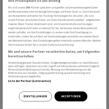
Ihre Privatsphäre ist uns wichtig
Jahre war sie HR-Chefin bei der Capri Sun Group
Wir und unsere
293
-Partner speichern und greifen auf personenbezogene Daten
Holding. Davor hatte sie verschiedene HR-Positionen
wie Browserdaten oder eindeutige Kennungen auf Ihrem Gerät zu. Durch Auswahl
von Akzeptieren aktivieren Sie Tracking-Technologien für die unter „Wir und
bei Coca-Cola inne.
unsere Partner verarbeiten Daten, um Ihnen Dienste bereitzustellen“ aufgeführten
Zwecke. Wenn Tracker deaktiviert sind, sind manche Inhalte und Anzeigen
möglicherweise nicht mehr so relevant für Sie. Sie können dieses Menü jederzeit
«Mit der Ernennung der Chief Human Resources Officer
wieder aufrufen, um Ihre Einstellungen zu ändern oder Ihre Einwilligung zu
zum Mitglied der Konzernleitung unterstreichen wir die
widerrufen, indem Sie auf den Link Voreinstellungen verwalten am unteren Rand
der Webseite klicken. Ihre Einstellungen gelten innerhalb unseres Website. Weitere
wichtige Rolle, die unsere Mitarbeitenden bei der
Informationen finden Sie in unserer Datenschutzerklärung.
Umsetzung unserer Wachstumsstrategie spielen,» wird
Wir und unsere Partner verarbeiten Daten, um Folgendes
Firmenchef Adalbert Lechner in der Mitteilung zitiert.
bereitzustellen:
Verwendung genauer Standortdaten. Endgeräteeigenschaften zur Identifikation
Frauenanteil in Chefetage steigt
aktiv abfragen. Speichern von oder Zugriff auf Informationen auf einem Endgerät.
Personalisierte Werbung und Inhalte, Messung von Werbeleistung und der
Performance von Inhalten, Zielgruppenforschung sowie Entwicklung und
Verbesserung von Angeboten.
Wen Uhrmeister in ihrer neuen Aufgabe beerbt, ging aus
Liste der Partner (Lieferanten)
der Mitteilung nicht hervor. «Die globale HR-Funktion
bestand schon vor Frau Uhrmeisters Ernennung und
berichtete schon vorher an den Group CEO», sagte eine
EINSTELLUNGEN
AKZEPTIEREN
Sprecherin auf Anfrage. Zu Personalien «ausserhalb der
Konzernleitung und des Verwaltungsrats» äussere man