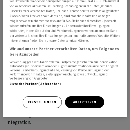
wie Browserdaten oder eindeutige Kennungen auf Ihrem Gerät zu. Durch Auswahl
Zukunft für GAM" aufzubauen, so der Brief weiter.
von Akzeptieren aktivieren Sie Tracking-Technologien für die unter „Wir und
unsere Partner verarbeiten Daten, um Ihnen Dienste bereitzustellen“ aufgeführten
Zwecke. Wenn Tracker deaktiviert sind, sind manche Inhalte und Anzeigen
Das Angebot für GAM sei der einzige Vorschlag, "der
möglicherweise nicht mehr so relevant für Sie. Sie können dieses Menü jederzeit
wieder aufrufen, um Ihre Einstellungen zu ändern oder Ihre Einwilligung zu
eine praktikable Lösung für das Unternehmen"
widerrufen, indem Sie auf den Link Voreinstellungen verwalten am unteren Rand
darstelle, so Ions weiter. Es werde "zu einem positiven
der Webseite klicken. Ihre Einstellungen gelten innerhalb unseres Website. Weitere
Informationen finden Sie in unserer Datenschutzerklärung.
Ergebnis für die Aktionäre" führen, gibt er sich
Wir und unsere Partner verarbeiten Daten, um Folgendes
überzeugt.
bereitzustellen:
Verwendung genauer Standortdaten. Endgeräteeigenschaften zur Identifikation
GAM sei ein verlustbringendes Unternehmen und
aktiv abfragen. Speichern von oder Zugriff auf Informationen auf einem Endgerät.
Personalisierte Werbung und Inhalte, Messung von Werbeleistung und der
benötige "eine erhebliche Umstrukturierung", um in
Performance von Inhalten, Zielgruppenforschung sowie Entwicklung und
die Gewinnzone zurückzukehren. Ions hält nur einen
Verbesserung von Angeboten.
Liste der Partner (Lieferanten)
Vermögensverwalter in der Grösse von Liontrust für
imstande, die notwendigen Synergien zu schaffen,
damit ein Turnaround von GAM gelingt. Zudem verfüge
EINSTELLUNGEN
AKZEPTIEREN
Liontrust über eine Erfolgsbilanz bei der Übernahme
von Vermögensverwaltern und deren effizienten
Integration.