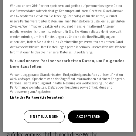
Wir und unsere
293
-Partner speichern und greifen auf personenbezogene Daten
wie Browserdaten oder eindeutige Kennungen auf Ihrem Gerät zu. Durch Auswahl
von Akzeptieren aktivieren Sie Tracking-Technologien für die unter „Wir und
unsere Partner verarbeiten Daten, um Ihnen Dienste bereitzustellen“ aufgeführten
Zwecke. Wenn Tracker deaktiviert sind, sind manche Inhalte und Anzeigen
Die Sozialdemokraten hatten zuvor Mitte Juni den
möglicherweise nicht mehr so relevant für Sie. Sie können dieses Menü jederzeit
Austausch eines Koalitionspartners beschlossen und
wieder aufrufen, um Ihre Einstellungen zu ändern oder Ihre Einwilligung zu
widerrufen, indem Sie auf den Link Voreinstellungen verwalten am unteren Rand
kündigten die Zusammenarbeit mit der populistischen
der Webseite klicken. Ihre Einstellungen gelten innerhalb unseres Website. Weitere
Partei Morgenröte von Nemunas auf. Stattdessen
Informationen finden Sie in unserer Datenschutzerklärung.
wollen sie ein Bündnis mit oppositionellen
Wir und unsere Partner verarbeiten Daten, um Folgendes
Demokratischen Union Für Litauen bilden. «Ich bin
bereitzustellen:
bereit, die Koalitionspartner für die gemeinsame Arbeit
Verwendung genauer Standortdaten. Endgeräteeigenschaften zur Identifikation
aktiv abfragen. Speichern von oder Zugriff auf Informationen auf einem Endgerät.
zu mobilisieren», schrieb Sinkevicius, der einst
Personalisierte Werbung und Inhalte, Messung von Werbeleistung und der
Performance von Inhalten, Zielgruppenforschung sowie Entwicklung und
Wirtschaftsminister in Litauen war.
Verbesserung von Angeboten.
Liste der Partner (Lieferanten)
Die neue Koalition würde zusammen mit den beiden
weiteren bisherigen Partnern auf 75 der 141 Sitze im
EINSTELLUNGEN
AKZEPTIEREN
Parlament in Vilnius kommen - statt bisher 80. Ein
Abkommen darüber soll litauischen Medienberichten
zufolge voraussichtlich noch diese Woche