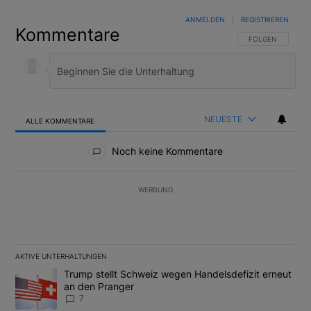
ANMELDEN
|
REGISTRIEREN
Kommentare
FOLGE DIESER U
FOLGEN
NEUESTE
ALLE KOMMENTARE
Alle Kommentare
Noch keine Kommentare
WERBUNG
AKTIVE UNTERHALTUNGEN
Das Folgende ist eine Liste der am meisten kommentierten Artikel
Ein Trendartikel mit dem Titel "Trump stellt Schweiz wegen Hand
Trump stellt Schweiz wegen Handelsdefizit erneut
an den Pranger
7