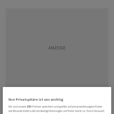
Die Kombination der Technologie und des Gaming-
Ihre Privatsphäre ist uns wichtig
Zubehörs sei darauf ausgelegt, das bestmögliche
Spielerlebnis zu bieten, heisst es in der Mitteilung vom
Wir und unsere
293
-Partner speichern und greifen auf personenbezogene Daten
wie Browserdaten oder eindeutige Kennungen auf Ihrem Gerät zu. Durch Auswahl
Dienstag. «Durch die Partnerschaft mit Logitech G