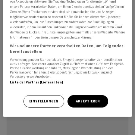
von Akzeptieren aktivieren Sie Tracking-Technologien für die unter „Wir und
können wir die Grenzen des Spielerlebnisses von
unsere Partner verarbeiten Daten, um Ihnen Dienste bereitzustellen“ aufgeführten
Zwecke. Wenn Tracker deaktiviert sind, sind manche Inhalte und Anzeigen
'Modern Warfare 4' erweitern», lässt sich Cody Neal,
möglicherweise nicht mehr so relevant für Sie. Sie können dieses Menü jederzeit
Leiter des Bereichs Partnerschaften bei Activision
wieder aufrufen, um Ihre Einstellungen zu ändern oder Ihre Einwilligung zu
widerrufen, indem Sie auf den Link Voreinstellungen verwalten am unteren Rand
zitieren.
der Webseite klicken. Ihre Einstellungen gelten innerhalb unseres Website. Weitere
Informationen finden Sie in unserer Datenschutzerklärung.
dm/hr
Wir und unsere Partner verarbeiten Daten, um Folgendes
bereitzustellen:
(AWP)
Verwendung genauer Standortdaten. Endgeräteeigenschaften zur Identifikation
aktiv abfragen. Speichern von oder Zugriff auf Informationen auf einem Endgerät.
Personalisierte Werbung und Inhalte, Messung von Werbeleistung und der
Performance von Inhalten, Zielgruppenforschung sowie Entwicklung und
Verbesserung von Angeboten.
Liste der Partner (Lieferanten)
EINSTELLUNGEN
AKZEPTIEREN