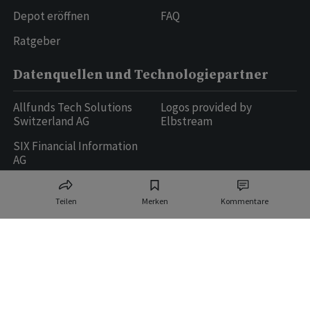
Depot eröffnen
FAQ
Ratgeber
Datenquellen und Technologiepartner
Allfunds Tech Solutions
Logos provided by
Switzerland AG
Elbstream
SIX Financial Information
AG
Teilen
Merken
Kommentare
Ringier AG | Ringier Medien Schweiz
16
weitere Publikationen