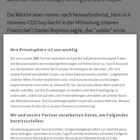
Die Märkte seien immer noch herausfordernd, liess sich
Interims-CEO Guy Gecht in der Mitteilung zitieren.
Finanzchef Charles Boynton sagte, das "solide" erste
Quartal unterstreiche den Fortschritt bei vielen
wichtigen Kennzahlen. Er verwies dabei auf reduzierte
Ihre Privatsphäre ist uns wichtig
Lagerbestände und gesenkte Betriebskosten sowie
Wir und unsere
293
-Partner speichern und greifen auf personenbezogene Daten
eine weiterhin starke Cash-Generierung.
wie Browserdaten oder eindeutige Kennungen auf Ihrem Gerät zu. Durch Auswahl
von Akzeptieren aktivieren Sie Tracking-Technologien für die unter „Wir und
unsere Partner verarbeiten Daten, um Ihnen Dienste bereitzustellen“ aufgeführten
Betriebsgewinn bricht ein
Zwecke. Wenn Tracker deaktiviert sind, sind manche Inhalte und Anzeigen
möglicherweise nicht mehr so relevant für Sie. Sie können dieses Menü jederzeit
wieder aufrufen, um Ihre Einstellungen zu ändern oder Ihre Einwilligung zu
Der Betriebsgewinn EBIT brach allerdings um fast ein
widerrufen, indem Sie auf den Link Voreinstellungen verwalten am unteren Rand
Drittel auf 78 Millionen ein, und der Reingewinn fiel um
der Webseite klicken. Ihre Einstellungen gelten innerhalb unseres Website. Weitere
38 Prozent auf 63 Millionen zurück. Der um die Kosten
Informationen finden Sie in unserer Datenschutzerklärung.
im Zusammenhang mit Übernahmen und
Wir und unsere Partner verarbeiten Daten, um Folgendes
bereitzustellen:
Restrukturierungen bereinigte operative Gewinn sank
Verwendung genauer Standortdaten. Endgeräteeigenschaften zur Identifikation
um ein Viertel auf 109 Millionen Dollar. Der
aktiv abfragen. Speichern von oder Zugriff auf Informationen auf einem Endgerät.
entsprechende Reingewinn fiel um 16 Prozent auf 103
Personalisierte Werbung und Inhalte, Messung von Werbeleistung und der