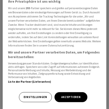
Ihre Privatsphäre ist uns wichtig
gewachsen.
Wir und unsere
293
-Partner speichern und greifen auf personenbezogene Daten
wie Browserdaten oder eindeutige Kennungen auf Ihrem Gerät zu. Durch Auswahl
Davon blieben 411 Millionen Franken als Reingewinn,
von Akzeptieren aktivieren Sie Tracking-Technologien für die unter „Wir und
unsere Partner verarbeiten Daten, um Ihnen Dienste bereitzustellen“ aufgeführten
nach 498 Millionen im Vorjahr.
Zwecke. Wenn Tracker deaktiviert sind, sind manche Inhalte und Anzeigen
möglicherweise nicht mehr so relevant für Sie. Sie können dieses Menü jederzeit
wieder aufrufen, um Ihre Einstellungen zu ändern oder Ihre Einwilligung zu
Daneben weist Lonza die um Wertberichtigungen und
widerrufen, indem Sie auf den Link Voreinstellungen verwalten am unteren Rand
Restrukturierungsaufwendungen bereinigten Zahlen
der Webseite klicken. Ihre Einstellungen gelten innerhalb unseres Website. Weitere
Informationen finden Sie in unserer Datenschutzerklärung.
aus. Der sogenannte "Kern-EBITDA" sank im Berichtsjahr
Wir und unsere Partner verarbeiten Daten, um Folgendes
um 6,6 Prozent auf 922 Millionen Franken.
bereitzustellen:
Verwendung genauer Standortdaten. Endgeräteeigenschaften zur Identifikation
Die entsprechende Marge erreichte 30,0 Prozent, das
aktiv abfragen. Speichern von oder Zugriff auf Informationen auf einem Endgerät.
sind 3,1 Prozentpunkte weniger als im Vorjahr. Denn das
Personalisierte Werbung und Inhalte, Messung von Werbeleistung und der
Performance von Inhalten, Zielgruppenforschung sowie Entwicklung und
langsamere Wachstum und die anhaltend schwache
Verbesserung von Angeboten.
Liste der Partner (Lieferanten)
Nachfrage nach Kapseln für Nahrungsmittel führten zu
einer tieferen Auslastung. Gleichzeitig investiert Lonza
stark in den Ausbau der Kapazitäten.
EINSTELLUNGEN
AKZEPTIEREN