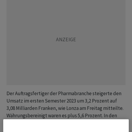
Der Auftragsfertiger der Pharmabranche steigerte den
Umsatz im ersten Semester 2023 um 3,2 Prozent auf
3,08 Milliarden Franken, wie Lonza am Freitag mitteilte.
Währungsbereinigt waren es plus 5,6 Prozent. In den
Jahren zuvor war das Unternehmen - auch dank des
Auftrags von Moderna - noch deutlich zweistellig