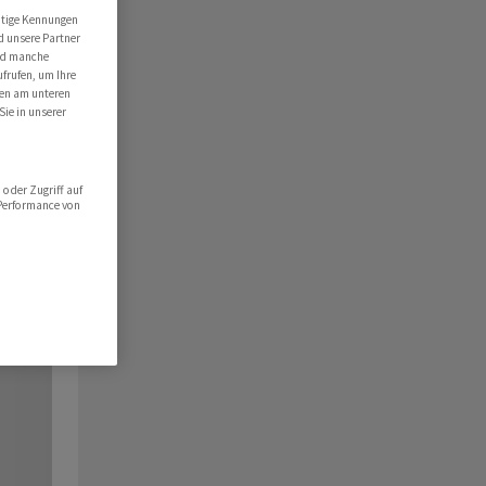
utige Kennungen
d unsere Partner
ind manche
ufrufen, um Ihre
ten am unteren
Sie in unserer
oder Zugriff auf
 Performance von