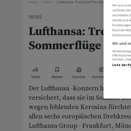
Home
News
Lufthansa: Treibstoff für Sommerflüge siche
Wir und unse
auf Ihrem Ger
verarbeiten D
NEWS
Inhalte und A
Einstellungen
Lufthansa: Treibsto
Rand der Webs
Datenschutze
Sommerflüge sich
Wir und u
Verwendung ge
Informationen
Inhalten, Zi
Liste der P
Teilen
Merken
Drucken
Kommentare
Der Lufthansa -Konzern hat seine
versichert, dass sie im Sommer kei
wegen fehlenden Kerosins fürcht
allen sechs europäischen Drehkreu
Lufthansa Group - Frankfurt, Münc