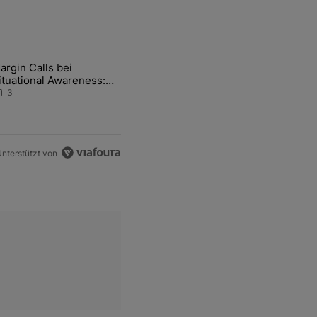
ten Artikel der letzten 7 days.
argin Calls bei
hfrage der Zentralbanken könnte Goldpreis weiter belasten" mit 5 ko
ikel mit dem Titel "Margin Calls bei Situational Awareness: Alles übe
ituational Awareness:
lles über den Retter-
3
eal
nterstützt von