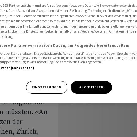
r
re
293
-Partner speichern und greifen auf personenbezogene Daten wie Browserdaten oder einde
ät zu. Durch Auswahl von Akzeptieren aktivieren Sie Tracking-Technologien für die unter „Wir un
aten, um Ihnen Dienste bereitzustellen“ aufgeführten Zwecke. Wenn Tracker deaktiviert sind, s
nzeigen möglicherweise nicht mehr so relevant für Sie. Sie können dieses Menü jederzeit wieder a
 zu ändern oder Ihre Einwilligung zu widerrufen, indem Sie auf den Link Voreinstellungen verwal
ff für
eite klicken. Ihre Einstellungen gelten innerhalb unseres Website. Weitere Informationen finden 
rklärung.
er
nsere Partner verarbeiten Daten, um Folgendes bereitzustellen:
nauer Standortdaten. Endgeräteeigenschaften zur Identifikation aktiv abfragen. Speichern von 
 auf einem Endgerät. Personalisierte Werbung und Inhalte, Messung von Werbeleistung und der
elgruppenforschung sowie Entwicklung und Verbesserung von Angeboten.
artner (Lieferanten)
EINSTELLUNGEN
AKZEPTIEREN
n Kunden
ne Flugausfälle
en müssten. «An
zen der
hen, Zürich,