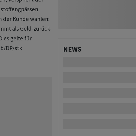
ibstoffengpässen
n der Kunde wählen:
mmt als Geld-zurück-
Dies gelte für
eb/DP/stk
NEWS