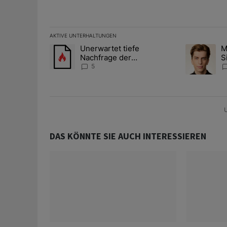
AKTIVE UNTERHALTUNGEN
Das Folgende ist eine Liste der am meisten kommentier
Unerwartet tiefe
M
Ein Trendartikel mit dem Titel "Unerwartet tiefe Nac
Ein Trendart
Nachfrage der
S
Zentralbanken könnte
A
5
Goldpreis weiter belasten
D
U
DAS KÖNNTE SIE AUCH INTERESSIEREN