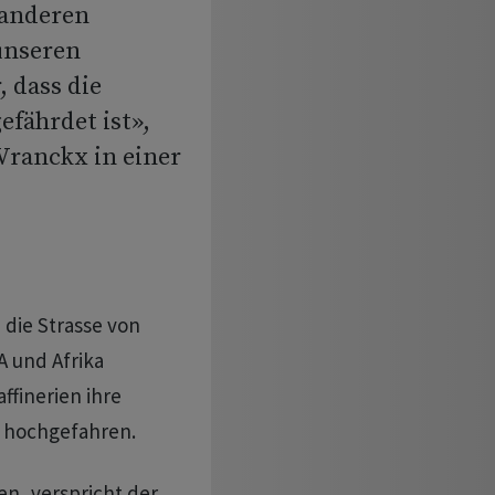
 anderen
unseren
 dass die
fährdet ist»,
Vranckx in einer
 die Strasse von
 und Afrika
finerien ihre
l hochgefahren.
, verspricht der