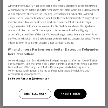
Cityline. «Niemand weiss, wie es weitergeht», klagt die
Wir und unsere
293
-Partner speichern und greifen auf personenbezogene Daten
freigestellte Flugbegleiterin Lydia Kowarzik, die mit
wie Browserdaten oder eindeutige Kennungen auf Ihrem Gerät zu. Durch Auswahl
von Akzeptieren aktivieren Sie Tracking-Technologien für die unter „Wir und
ihren Kolleginnen draussen vor der Tür die Aktionäre auf
unsere Partner verarbeiten Daten, um Ihnen Dienste bereitzustellen“ aufgeführten
ihre Probleme aufmerksam machen will.
Zwecke. Wenn Tracker deaktiviert sind, sind manche Inhalte und Anzeigen
möglicherweise nicht mehr so relevant für Sie. Sie können dieses Menü jederzeit
wieder aufrufen, um Ihre Einstellungen zu ändern oder Ihre Einwilligung zu
widerrufen, indem Sie auf den Link Voreinstellungen verwalten am unteren Rand
der Webseite klicken. Ihre Einstellungen gelten innerhalb unseres Website. Weitere
Informationen finden Sie in unserer Datenschutzerklärung.
Wir und unsere Partner verarbeiten Daten, um Folgendes
bereitzustellen:
Verwendung genauer Standortdaten. Endgeräteeigenschaften zur Identifikation
aktiv abfragen. Speichern von oder Zugriff auf Informationen auf einem Endgerät.
Personalisierte Werbung und Inhalte, Messung von Werbeleistung und der
Performance von Inhalten, Zielgruppenforschung sowie Entwicklung und
Verbesserung von Angeboten.
Liste der Partner (Lieferanten)
EINSTELLUNGEN
AKZEPTIEREN
«Nichts ist bei der Lufthansa so sicher wie der nächste