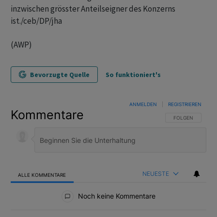
inzwischen grösster Anteilseigner des Konzerns
ist./ceb/DP/jha
(AWP)
Bevorzugte Quelle
So funktioniert's
ANMELDEN
|
REGISTRIEREN
Kommentare
FOLGE DIESER U
FOLGEN
NEUESTE
ALLE KOMMENTARE
Alle Kommentare
Noch keine Kommentare