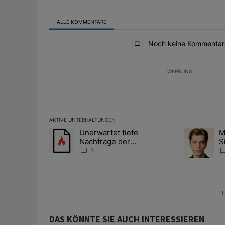
ALLE KOMMENTARE
Alle Kommentare
Noch keine Kommentar
WERBUNG
AKTIVE UNTERHALTUNGEN
Das Folgende ist eine Liste der am meisten kommentier
Unerwartet tiefe
M
Ein Trendartikel mit dem Titel "Unerwartet tiefe Nac
Ein Trendart
Nachfrage der
S
Zentralbanken könnte
A
5
Goldpreis weiter belasten
D
U
DAS KÖNNTE SIE AUCH INTERESSIEREN