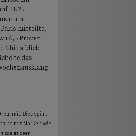
uf 11,25
ehmen am
aris mitteilte.
wa 6,5 Prozent
n China blieb
chelte das
 Wochenausklang
Oreal mit. Dies spürt
parte mit Marken wie
nisse in dem