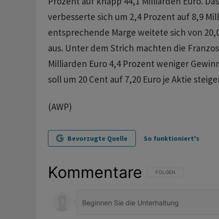
Prozent auf knapp 44,1 Milliarden Euro. Da
verbesserte sich um 2,4 Prozent auf 8,9 Mill
entsprechende Marge weitete sich von 20,0
aus. Unter dem Strich machten die Franzos
Milliarden Euro 4,4 Prozent weniger Gewinn
soll um 20 Cent auf 7,20 Euro je Aktie stei
(AWP)
Bevorzugte Quelle
So funktioniert's
Kommentare
FOLGE DIESER UNTERHAL
FOLGEN