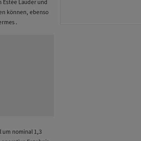
h Estée Lauder und
gen können, ebenso
ermes .
l um nominal 1,3