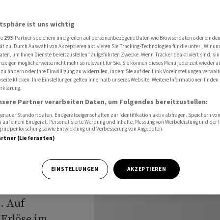
u schaffen - Aktie fällt
atsphäre ist uns wichtig
re
293
-Partner speichern und greifen auf personenbezogene Daten wie Browserdaten oder einde
China
ät zu. Durch Auswahl von Akzeptieren aktivieren Sie Tracking-Technologien für die unter „Wir un
aten, um Ihnen Dienste bereitzustellen“ aufgeführten Zwecke. Wenn Tracker deaktiviert sind, s
nzeigen möglicherweise nicht mehr so relevant für Sie. Sie können dieses Menü jederzeit wieder a
er zu
 zu ändern oder Ihre Einwilligung zu widerrufen, indem Sie auf den Link Voreinstellungen verwal
eite klicken. Ihre Einstellungen gelten innerhalb unseres Website. Weitere Informationen finden 
rklärung.
lt
nsere Partner verarbeiten Daten, um Folgendes bereitzustellen:
nauer Standortdaten. Endgeräteeigenschaften zur Identifikation aktiv abfragen. Speichern von 
 auf einem Endgerät. Personalisierte Werbung und Inhalte, Messung von Werbeleistung und der
elgruppenforschung sowie Entwicklung und Verbesserung von Angeboten.
artner (Lieferanten)
EINSTELLUNGEN
AKZEPTIEREN
erten Quartal
. Auf
 Erlöse im