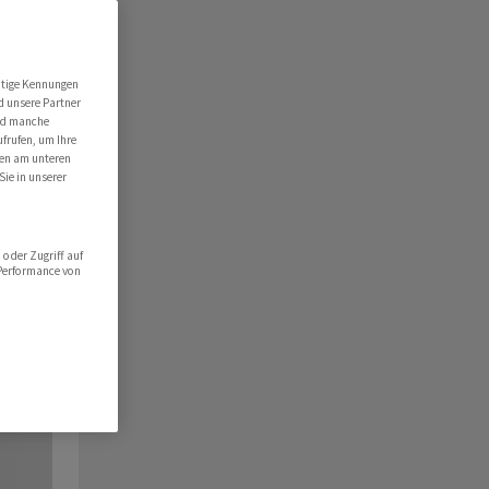
utige Kennungen
d unsere Partner
ind manche
ufrufen, um Ihre
ten am unteren
Sie in unserer
oder Zugriff auf
 Performance von