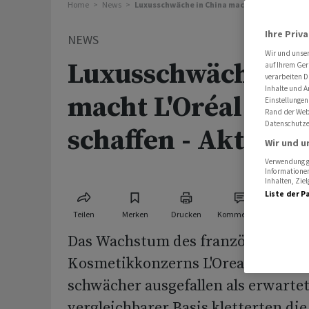
Home
News
Luxusschwäche in China macht L'Oréal weiter z
Ihre Priv
NEWS
Wir und unse
Luxusschwäche in 
auf Ihrem Ger
verarbeiten D
Inhalte und A
macht L'Oréal weit
Einstellungen
Rand der Webs
Datenschutze
schaffen - Aktie fäl
Wir und u
Verwendung ge
Informationen
Inhalten, Zi
Liste der P
Teilen
Merken
Drucken
Kommentare
Das Wachstum des französischen
Kosmetikkonzerns L'Oreal ist im vi
schwächer ausgefallen als erwartet
vergleichbarer Basis kletterten die