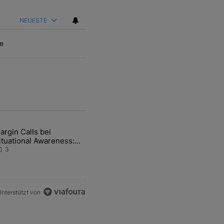
NEUESTE
e
ten Artikel der letzten 7 days.
argin Calls bei
hfrage der Zentralbanken könnte Goldpreis weiter belasten" mit 5 ko
ikel mit dem Titel "Margin Calls bei Situational Awareness: Alles übe
ituational Awareness:
lles über den Retter-
3
eal
nterstützt von