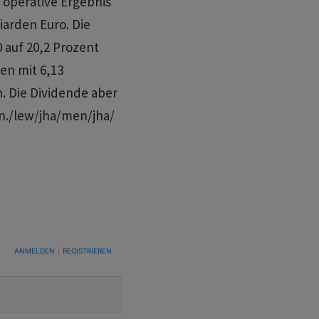
s operative Ergebnis
iarden Euro. Die
 auf 20,2 Prozent
en mit 6,13
. Die Dividende aber
gen./lew/jha/men/jha/
TUNG, UM BENACHRICHTIGT ZU WERDEN, WENN NEUE KOMMENTARE VERÖFFENTLICHT WE
ANMELDEN
|
REGISTRIEREN