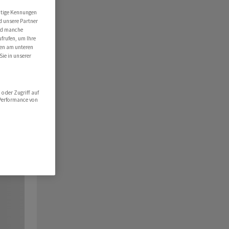
utige Kennungen
d unsere Partner
ind manche
ufrufen, um Ihre
ten am unteren
Sie in unserer
oder Zugriff auf
 Performance von