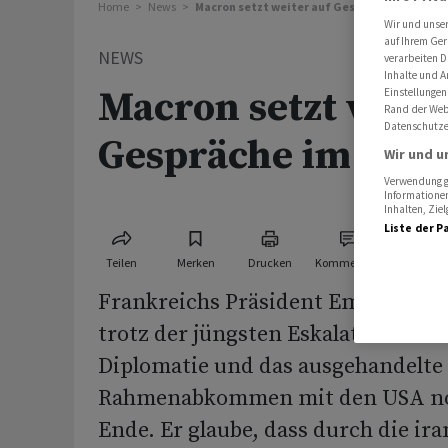
Home
News
Macron setzt weiter auf Gespräche im Iran-K
Wir und unse
auf Ihrem Ger
NEWS
verarbeiten D
Inhalte und A
Macron setzt weite
Einstellungen
Rand der Webs
Datenschutze
Gespräche im Iran
Wir und u
Verwendung ge
Informationen
Inhalten, Zi
Liste der P
Teilen
Merken
Drucken
Kommentare
Frankreichs Präsident Emmanuel 
trotz der jüngsten Eskalation im I
Diplomatie und das ausgehandelte
Rahmenabkommen mit den USA no
Ende. Er glaube, dass durch die ira