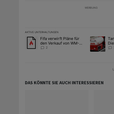
WERBUNG
AKTIVE UNTERHALTUNGEN
Das Folgende ist eine Liste der am meisten kommentier
Fifa verwirft Pläne für
Tan
Ein Trendartikel mit dem Titel "Fifa verwirft Pläne f
Ein Trendartik
den Verkauf von WM-
Die
Anteilen
teu
2
U
DAS KÖNNTE SIE AUCH INTERESSIEREN