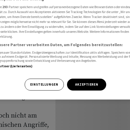
onflikt
re
293
-Partner speichern und greifen auf personenbezogene Daten wie Browserdaten oder einde
ät zu. Durch Auswahl von Akzeptieren aktivieren Sie Tracking-Technologien für die unter „Wir un
aten, um Ihnen Dienste bereitzustellen“ aufgeführten Zwecke. Wenn Tracker deaktiviert sind, s
nzeigen möglicherweise nicht mehr so relevant für Sie. Sie können dieses Menü jederzeit wieder a
r auf
 zu ändern oder Ihre Einwilligung zu widerrufen, indem Sie auf den Link Voreinstellungen verwal
eite klicken. Ihre Einstellungen gelten innerhalb unseres Website. Weitere Informationen finden 
rklärung.
-Konflikt
nsere Partner verarbeiten Daten, um Folgendes bereitzustellen:
nauer Standortdaten. Endgeräteeigenschaften zur Identifikation aktiv abfragen. Speichern von 
 auf einem Endgerät. Personalisierte Werbung und Inhalte, Messung von Werbeleistung und der
elgruppenforschung sowie Entwicklung und Verbesserung von Angeboten.
artner (Lieferanten)
EINSTELLUNGEN
AKZEPTIEREN
Macron sieht
ran-Krieg die
ch nicht am
nischen Angriffe,