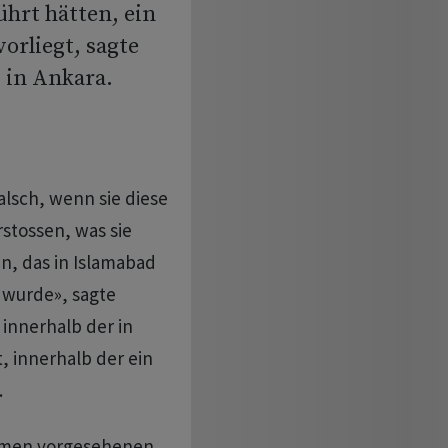
ührt hätten, ein
orliegt, sagte
 in Ankara.
alsch, wenn sie diese
rstossen, was sie
n, das in Islamabad
 wurde», sagte
innerhalb der in
 innerhalb der ein
.
ahmen vorgesehenen