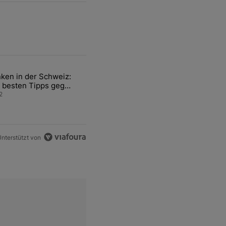
ten Artikel der letzten 7 days.
ken in der Schweiz:
ür den Verkauf von WM-Anteilen" mit 2 kommentare.
el mit dem Titel "Tanken in der Schweiz: Die besten Tipps gegen teu
 besten Tipps gegen
ren Sprit
2
nterstützt von