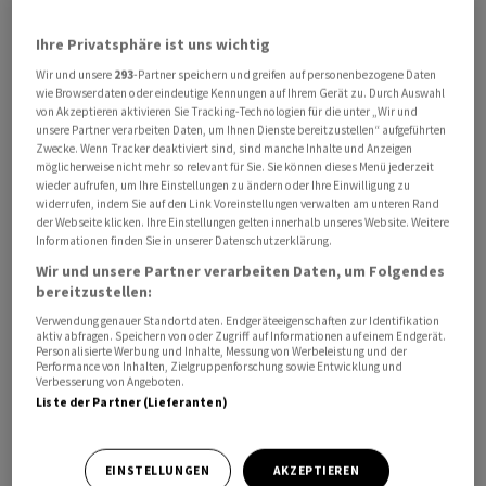
Ihre Privatsphäre ist uns wichtig
Gegen 10.50 Uhr fallen BC um 8,8 Prozent auf 466
Wir und unsere
293
-Partner speichern und greifen auf personenbezogene Daten
Franken zurück (Tagestief 445 Fr.), der Gesamtmarkt
wie Browserdaten oder eindeutige Kennungen auf Ihrem Gerät zu. Durch Auswahl
(SPI) steht dagegen 0,68 Prozent höher.
von Akzeptieren aktivieren Sie Tracking-Technologien für die unter „Wir und
unsere Partner verarbeiten Daten, um Ihnen Dienste bereitzustellen“ aufgeführten
Zwecke. Wenn Tracker deaktiviert sind, sind manche Inhalte und Anzeigen
Die operative Marge von BC sei zwar stark ausgefallen
möglicherweise nicht mehr so relevant für Sie. Sie können dieses Menü jederzeit
und die Kostenkontrolle im schwierigen Umfeld
wieder aufrufen, um Ihre Einstellungen zu ändern oder Ihre Einwilligung zu
widerrufen, indem Sie auf den Link Voreinstellungen verwalten am unteren Rand
eindrücklich, heisst es in einem Kommentar der UBS.
der Webseite klicken. Ihre Einstellungen gelten innerhalb unseres Website. Weitere
Die Umsatzguidance für das laufende Jahr impliziere
Informationen finden Sie in unserer Datenschutzerklärung.
indes einen Rückgang um rund 10 Prozent und auch die
Wir und unsere Partner verarbeiten Daten, um Folgendes
bereitzustellen:
Prognose für den EBIT ergebe klares Abwärtspotential
für die Schätzungen der Analysten. Ausserdem dürfte
Verwendung genauer Standortdaten. Endgeräteeigenschaften zur Identifikation
aktiv abfragen. Speichern von oder Zugriff auf Informationen auf einem Endgerät.
die Unsicherheit über den Zeitpunkt einer Erholung im
Personalisierte Werbung und Inhalte, Messung von Werbeleistung und der
Performance von Inhalten, Zielgruppenforschung sowie Entwicklung und
Bestellungseingang auf den Kurs der Aktie drücken.
Verbesserung von Angeboten.
Liste der Partner (Lieferanten)
Auch Jefferies sieht durch die zeitliche Verschiebung
der Mittelfristziele einen Mangel an Visibilität für eine
EINSTELLUNGEN
AKZEPTIEREN
mögliche Erholung des Auftragseingangs. Offenbar habe