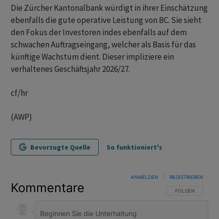
Die Zürcher Kantonalbank würdigt in ihrer Einschätzung
ebenfalls die gute operative Leistung von BC. Sie sieht
den Fokus der Investoren indes ebenfalls auf dem
schwachen Auftragseingang, welcher als Basis für das
künftige Wachstum dient. Dieser impliziere ein
verhaltenes Geschäftsjahr 2026/27.
cf/hr
(AWP)
Bevorzugte Quelle
So funktioniert's
ANMELDEN
|
REGISTRIEREN
Kommentare
FOLGE DIESER U
FOLGEN