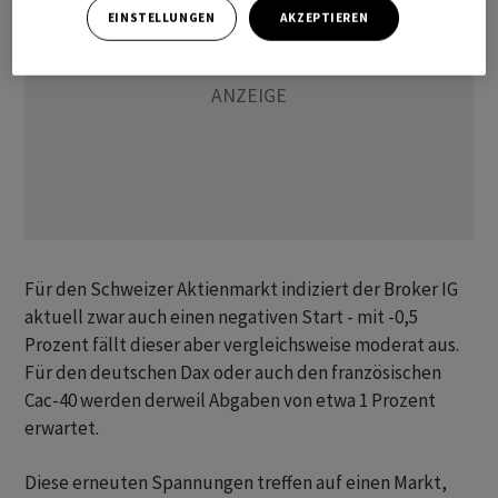
EINSTELLUNGEN
AKZEPTIEREN
Für den Schweizer Aktienmarkt indiziert der Broker IG
aktuell zwar auch einen negativen Start - mit -0,5
Prozent fällt dieser aber vergleichsweise moderat aus.
Für den deutschen Dax oder auch den französischen
Cac-40 werden derweil Abgaben von etwa 1 Prozent
erwartet.
Diese erneuten Spannungen treffen auf einen Markt,