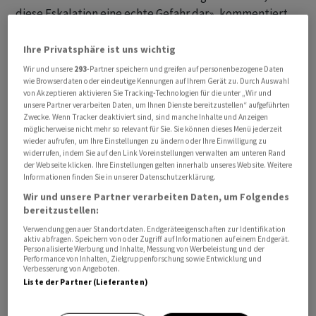
diese Eskalation eine echte Gefahr dar», kommentiert
ein Händler.
Ihre Privatsphäre ist uns wichtig
Als Reaktion sind denn auch die Ölpreise wieder
Wir und unsere
293
-Partner speichern und greifen auf personenbezogene Daten
deutlich gestiegen, verharren aber noch unter der
wie Browserdaten oder eindeutige Kennungen auf Ihrem Gerät zu. Durch Auswahl
von Akzeptieren aktivieren Sie Tracking-Technologien für die unter „Wir und
psychologisch wichtigen Marke von 100 US-Dollar je
unsere Partner verarbeiten Daten, um Ihnen Dienste bereitzustellen“ aufgeführten
Barrel. Zudem sei bei den Renditen ein Aufwärtsdruck
Zwecke. Wenn Tracker deaktiviert sind, sind manche Inhalte und Anzeigen
möglicherweise nicht mehr so relevant für Sie. Sie können dieses Menü jederzeit
zu erkennen, was ebenfalls belasten könnte, so ein
wieder aufrufen, um Ihre Einstellungen zu ändern oder Ihre Einwilligung zu
Marktbeobachter.
widerrufen, indem Sie auf den Link Voreinstellungen verwalten am unteren Rand
der Webseite klicken. Ihre Einstellungen gelten innerhalb unseres Website. Weitere
Informationen finden Sie in unserer Datenschutzerklärung.
An Aktienmärkten fällt die Reaktion auf die neue
Wir und unsere Partner verarbeiten Daten, um Folgendes
Eskalation jedenfalls eindeutig aus: In Asien sind die
bereitzustellen:
wichtigsten Indizes mit teilweise deutlichen Verlusten
Verwendung genauer Standortdaten. Endgeräteeigenschaften zur Identifikation
gestartet. Die Indikationen für die Wall Street sind
aktiv abfragen. Speichern von oder Zugriff auf Informationen auf einem Endgerät.
Personalisierte Werbung und Inhalte, Messung von Werbeleistung und der
ebenfalls negativ.
Performance von Inhalten, Zielgruppenforschung sowie Entwicklung und
Verbesserung von Angeboten.
Liste der Partner (Lieferanten)