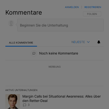
ANMELDEN
|
REGISTRIEREN
Kommentare
FOLGE DIESER U
FOLGEN
NEUESTE
ALLE KOMMENTARE
Alle Kommentare
Noch keine Kommentare
WERBUNG
AKTIVE UNTERHALTUNGEN
Das Folgende ist eine Liste der am meisten kommentierten Artikel
Ein Trendartikel mit dem Titel "Margin Calls bei Situational Awar
Margin Calls bei Situational Awareness: Alles über
den Retter-Deal
3