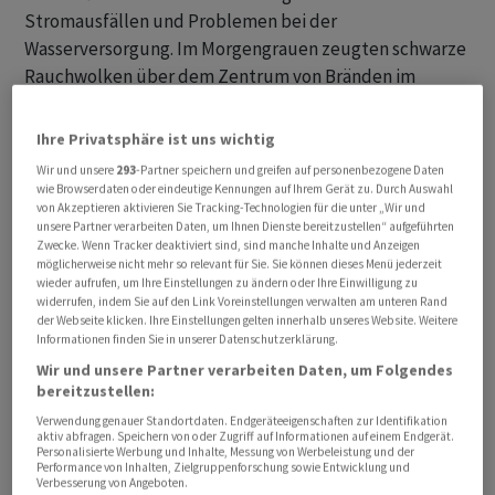
Stromausfällen und Problemen bei der
Wasserversorgung. Im Morgengrauen zeugten schwarze
Rauchwolken über dem Zentrum von Bränden im
Stadtgebiet.
Ihre Privatsphäre ist uns wichtig
In der Stadt Dnipro wurden bei dem nächtlichen Angriff
Wir und unsere
293
-Partner speichern und greifen auf personenbezogene Daten
Behördenangaben zufolge mindestens 4 Menschen
wie Browserdaten oder eindeutige Kennungen auf Ihrem Gerät zu. Durch Auswahl
von Akzeptieren aktivieren Sie Tracking-Technologien für die unter „Wir und
getötet und 16 weitere verletzt. Davon würden 15
unsere Partner verarbeiten Daten, um Ihnen Dienste bereitzustellen“ aufgeführten
aktuell im Krankenhaus behandelt. In der östlichen
Zwecke. Wenn Tracker deaktiviert sind, sind manche Inhalte und Anzeigen
möglicherweise nicht mehr so relevant für Sie. Sie können dieses Menü jederzeit
Stadt Charkiw wurden dem Bürgermeister zufolge
wieder aufrufen, um Ihre Einstellungen zu ändern oder Ihre Einwilligung zu
mindestens zehn Menschen verletzt. Russland griff auch
widerrufen, indem Sie auf den Link Voreinstellungen verwalten am unteren Rand
Ziele in der Stadt Saporischschja an. Laut der
der Webseite klicken. Ihre Einstellungen gelten innerhalb unseres Website. Weitere
Informationen finden Sie in unserer Datenschutzerklärung.
ukrainischen Luftwaffe setzte Moskau bei den Angriffen
Wir und unsere Partner verarbeiten Daten, um Folgendes
auch ballistische Raketen und Marschflugkörper ein.
bereitzustellen:
Verwendung genauer Standortdaten. Endgeräteeigenschaften zur Identifikation
Menschen unter Trümmern befürchtet
aktiv abfragen. Speichern von oder Zugriff auf Informationen auf einem Endgerät.
Personalisierte Werbung und Inhalte, Messung von Werbeleistung und der
Performance von Inhalten, Zielgruppenforschung sowie Entwicklung und
In Kiew stürzte im Bezirk Podilskyj ein mehrstöckiges
Verbesserung von Angeboten.