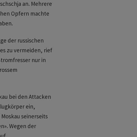
rischschja an. Mehrere
chen Opfern machte
aben.
lge der russischen
s zu vermeiden, rief
tromfresser nur in
grossem
kau bei den Attacken
lugkörper ein,
 Moskau seinerseits
en». Wegen der
uf.