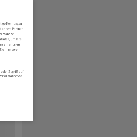
utige Kennungen
d unsere Partner
ind manche
ufrufen, um Ihre
ten am unteren
Sie in unserer
oder Zugriff auf
 Performance von