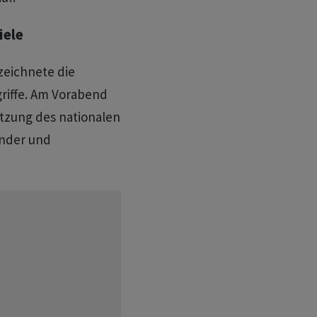
iele
zeichnete die
griffe. Am Vorabend
itzung des nationalen
inder und