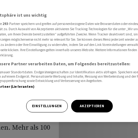
e und Verletzte
atsphäre ist uns wichtig
re
293
-Partner speichern und greifen auf personenbezogene Daten wie Browserdaten oder einde
ät zu. Durch Auswahl von Akzeptieren aktivieren Sie Tracking-Technologien für die unter „Wir un
aten, um Ihnen Dienste bereitzustellen“ aufgeführten Zwecke. Wenn Tracker deaktiviert sind, s
nzeigen möglicherweise nicht mehr so relevant für Sie. Sie können dieses Menü jederzeit wieder a
ew - Tote
 zu ändern oder Ihre Einwilligung zu widerrufen, indem Sie auf den Link Voreinstellungen verwal
eite klicken. Ihre Einstellungen gelten innerhalb unseres Website. Weitere Informationen finden 
rklärung.
nsere Partner verarbeiten Daten, um Folgendes bereitzustellen:
nauer Standortdaten. Endgeräteeigenschaften zur Identifikation aktiv abfragen. Speichern von 
 auf einem Endgerät. Personalisierte Werbung und Inhalte, Messung von Werbeleistung und der
elgruppenforschung sowie Entwicklung und Verbesserung von Angeboten.
artner (Lieferanten)
hnen und Raketen
EINSTELLUNGEN
AKZEPTIEREN
iew und andere
en. Mehr als 100