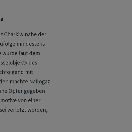
ja
dt Charkiw nahe der
ufolge mindestens
w wurde laut dem
üsselobjekt» des
chfolgend mit
äden machte Naftogaz
keine Opfer gegeben
motive von einer
sei verletzt worden,