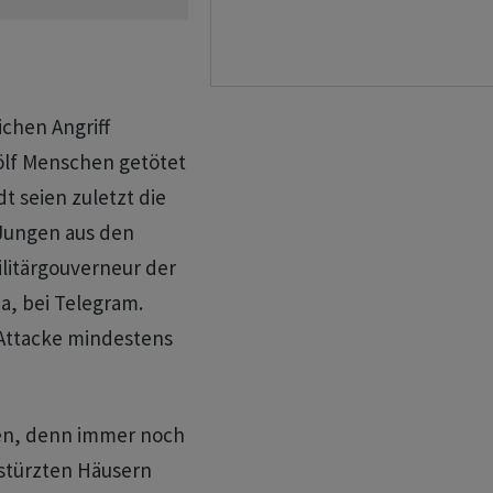
chen Angriff
lf Menschen getötet
dt seien zuletzt die
 Jungen aus den
litärgouverneur der
, bei Telegram.
r Attacke mindestens
gen, denn immer noch
estürzten Häusern