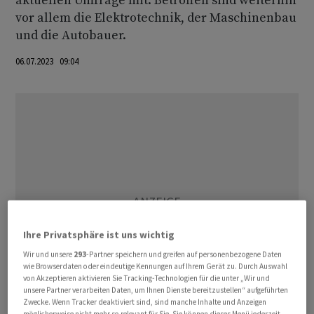
aktuellen Umfrage mit. Betroffen sind weiterhin
vor allem die Elektrotechnik, der Maschinenbau
und die Autobauer.
06.07.2023 09:04
Ihre Privatsphäre ist uns wichtig
Wir und unsere
293
-Partner speichern und greifen auf personenbezogene Daten
wie Browserdaten oder eindeutige Kennungen auf Ihrem Gerät zu. Durch Auswahl
von Akzeptieren aktivieren Sie Tracking-Technologien für die unter „Wir und
unsere Partner verarbeiten Daten, um Ihnen Dienste bereitzustellen“ aufgeführten
Zwecke. Wenn Tracker deaktiviert sind, sind manche Inhalte und Anzeigen
möglicherweise nicht mehr so relevant für Sie. Sie können dieses Menü jederzeit