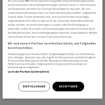
Wir und unsere
293
-Partner speichern und greifen auf personenbezogene Daten
Verglichen mit dem langfristigen Durchschnitt vor 2020
wie Browserdaten oder eindeutige Kennungen auf Ihrem Gerät zu. Durch Auswahl
von Akzeptieren aktivieren Sie Tracking-Technologien für die unter „Wir und
von etwa fünf Prozent sei die aktuelle Zahl
unsere Partner verarbeiten Daten, um Ihnen Dienste bereitzustellen“ aufgeführten
«beunruhigend hoch», sagte Wohlrabe. «Es ist durchaus
Zwecke. Wenn Tracker deaktiviert sind, sind manche Inhalte und Anzeigen
möglicherweise nicht mehr so relevant für Sie. Sie können dieses Menü jederzeit
möglich, dass mehrere Unternehmen infolge der
wieder aufrufen, um Ihre Einstellungen zu ändern oder Ihre Einwilligung zu
Engpässe die Produktion senken müssen.»
widerrufen, indem Sie auf den Link Voreinstellungen verwalten am unteren Rand
der Webseite klicken. Ihre Einstellungen gelten innerhalb unseres Website. Weitere
Informationen finden Sie in unserer Datenschutzerklärung.
Stark betroffen sei die Chemiebranche. Dort
Wir und unsere Partner verarbeiten Daten, um Folgendes
berichteten 31,2 Prozent der Unternehmen von
bereitzustellen:
Materialmangel. Auch bei den Herstellern von Gummi-
Verwendung genauer Standortdaten. Endgeräteeigenschaften zur Identifikation
und Kunststoffwaren bleibt die Lage schwierig: Der
aktiv abfragen. Speichern von oder Zugriff auf Informationen auf einem Endgerät.
Personalisierte Werbung und Inhalte, Messung von Werbeleistung und der
Anteil stieg auf 23,7 Prozent. In der Elektroindustrie
Performance von Inhalten, Zielgruppenforschung sowie Entwicklung und
Verbesserung von Angeboten.
meldet rund jedes vierte Unternehmen Probleme bei
Liste der Partner (Lieferanten)
der Materialversorgung. In der Automobilindustrie lag
der Anteil mit 10,0 Prozent vergleichsweise
niedrig./brd/DP/stw
EINSTELLUNGEN
AKZEPTIEREN
(AWP)