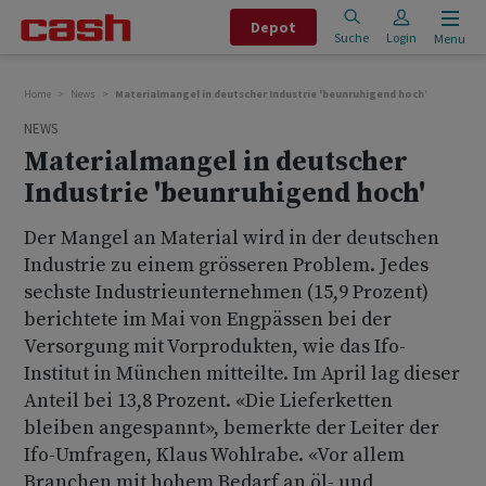
Depot
Suche
Login
Menu
Home
News
Materialmangel in deutscher Industrie 'beunruhigend hoch'
NEWS
Materialmangel in deutscher
Industrie 'beunruhigend hoch'
Der Mangel an Material wird in der deutschen
Industrie zu einem grösseren Problem. Jedes
sechste Industrieunternehmen (15,9 Prozent)
berichtete im Mai von Engpässen bei der
Versorgung mit Vorprodukten, wie das Ifo-
Institut in München mitteilte. Im April lag dieser
Anteil bei 13,8 Prozent. «Die Lieferketten
bleiben angespannt», bemerkte der Leiter der
Ifo-Umfragen, Klaus Wohlrabe. «Vor allem
Branchen mit hohem Bedarf an öl- und