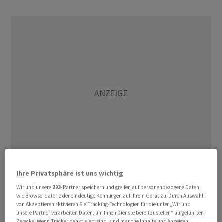
Ihre Privatsphäre ist uns wichtig
Damit hat die Art Basel ihren Direktorinnen- und
Wir und unsere
293
-Partner speichern und greifen auf personenbezogene Daten
Direktorenstamm komplettiert, wie die Kunstmesse am
wie Browserdaten oder eindeutige Kennungen auf Ihrem Gerät zu. Durch Auswahl
von Akzeptieren aktivieren Sie Tracking-Technologien für die unter „Wir und
Mittwoch mitteilte. Neben der neuen Miami Beach-
unsere Partner verarbeiten Daten, um Ihnen Dienste bereitzustellen“ aufgeführten
Chefin sind das Maike Cruse, Direktorin der
Zwecke. Wenn Tracker deaktiviert sind, sind manche Inhalte und Anzeigen