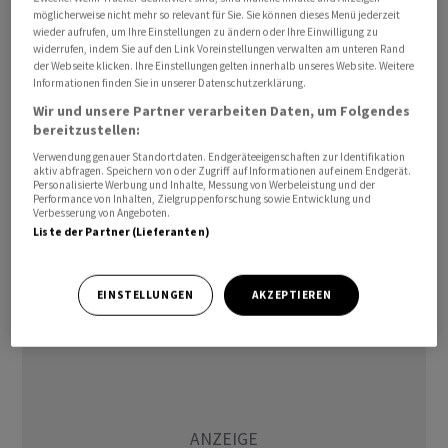
möglicherweise nicht mehr so relevant für Sie. Sie können dieses Menü jederzeit
Muttermesse in Basel, Clément Delépine, Direktor von
wieder aufrufen, um Ihre Einstellungen zu ändern oder Ihre Einwilligung zu
Paris+ par Art Basel und Angelle Siyang-Le, Direktorin
widerrufen, indem Sie auf den Link Voreinstellungen verwalten am unteren Rand
der Webseite klicken. Ihre Einstellungen gelten innerhalb unseres Website. Weitere
der Art Basel Hong Kong.
Informationen finden Sie in unserer Datenschutzerklärung.
Wir und unsere Partner verarbeiten Daten, um Folgendes
Die in Detroit geborene Bridget Finn war unter anderem
bereitzustellen:
Mitbegründerin der Ausstellungsplattform Art Mile
Verwendung genauer Standortdaten. Endgeräteeigenschaften zur Identifikation
Detroit, die zahlreiche lokale Galerien, gemeinnützige
aktiv abfragen. Speichern von oder Zugriff auf Informationen auf einem Endgerät.
Personalisierte Werbung und Inhalte, Messung von Werbeleistung und der
Einrichtungen, Museen und von Kunstschaffenden
Performance von Inhalten, Zielgruppenforschung sowie Entwicklung und
Verbesserung von Angeboten.
betriebene Räume vernetzt und unterstützt. Zuvor
Liste der Partner (Lieferanten)
hatte sie in mehreren Galerien unter anderem in Detroit
und New York gearbeitet.
EINSTELLUNGEN
AKZEPTIEREN