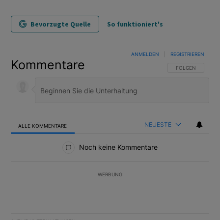
Bevorzugte Quelle
So funktioniert's
ANMELDEN
|
REGISTRIEREN
Kommentare
FOLGE DIESER U
FOLGEN
NEUESTE
ALLE KOMMENTARE
Alle Kommentare
Noch keine Kommentare
WERBUNG