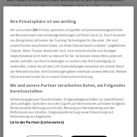
und Kopf-Hals-Chirurgie (CMF). Mit der Übernahme
stärke Medartis seinen strategischen Fokus auf
Ihre Privatsphäre ist uns wichtig
komplexere klinische Anwendungen mit
massgeschneiderten Implantaten - darunter der Ersatz
Wir und unsere
293
-Partner speichern und greifen auf personenbezogene Daten
wie Browserdaten oder eindeutige Kennungen auf Ihrem Gerät zu. Durch Auswahl
des Kiefergelenks, Implantate, die bei Patienten mit
von Akzeptieren aktivieren Sie Tracking-Technologien für die unter „Wir und
erheblichem Knochenverlust direkt auf der
unsere Partner verarbeiten Daten, um Ihnen Dienste bereitzustellen“ aufgeführten
Zwecke. Wenn Tracker deaktiviert sind, sind manche Inhalte und Anzeigen
Knochenoberfläche sitzen, sowie Lösungen zur
möglicherweise nicht mehr so relevant für Sie. Sie können dieses Menü jederzeit
Gesichtskonturierung.
wieder aufrufen, um Ihre Einstellungen zu ändern oder Ihre Einwilligung zu
widerrufen, indem Sie auf den Link Voreinstellungen verwalten am unteren Rand
der Webseite klicken. Ihre Einstellungen gelten innerhalb unseres Website. Weitere
Cadskills verfügt den Angaben zufolge über die
Informationen finden Sie in unserer Datenschutzerklärung.
Zertifizierung zur Herstellung von Medizinprodukten
Wir und unsere Partner verarbeiten Daten, um Folgendes
der Klasse III - der höchsten regulatorischen
bereitzustellen:
Klassifizierung für Implantate. Zudem verfügt das
Verwendung genauer Standortdaten. Endgeräteeigenschaften zur Identifikation
aktiv abfragen. Speichern von oder Zugriff auf Informationen auf einem Endgerät.
Unternehmen über ein fundiertes Fachwissen im
Personalisierte Werbung und Inhalte, Messung von Werbeleistung und der
Performance von Inhalten, Zielgruppenforschung sowie Entwicklung und
Bereich des 3D-Drucks mit Titan. Diese
Verbesserung von Angeboten.
Druckkapazitäten lassen sich in Zukunft auf andere
Liste der Partner (Lieferanten)
Regionen übertragen und unterstützen die weitere
geografische Expansion von Medartis.