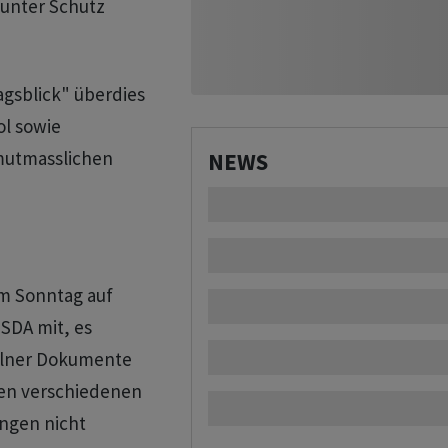
 unter Schutz
agsblick" überdies
ol sowie
mutmasslichen
NEWS
am Sonntag auf
SDA mit, es
zelner Dokumente
den verschiedenen
ngen nicht