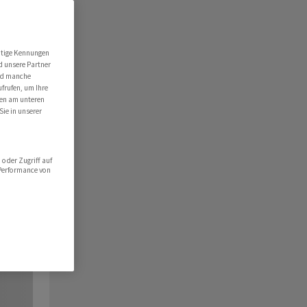
utige Kennungen
d unsere Partner
ind manche
ufrufen, um Ihre
ten am unteren
Sie in unserer
oder Zugriff auf
 Performance von