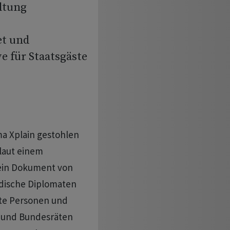
ltung
et und
ve für Staatsgäste
ma Xplain gestohlen
 laut einem
ein Dokument von
dische Diplomaten
te Personen und
n und Bundesräten