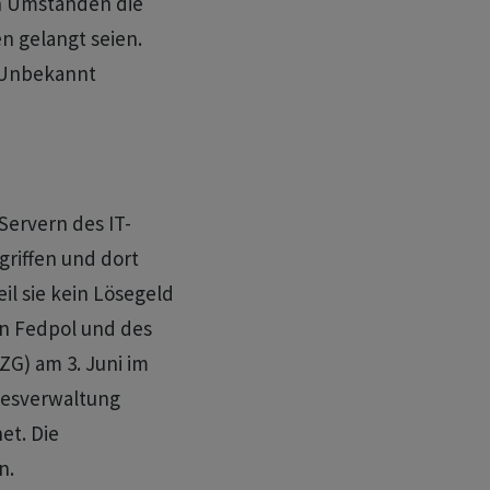
n Umständen die
n gelangt seien.
 Unbekannt
Servern des IT-
griffen und dort
l sie kein Lösegeld
von Fedpol und des
G) am 3. Juni im
desverwaltung
et. Die
n.