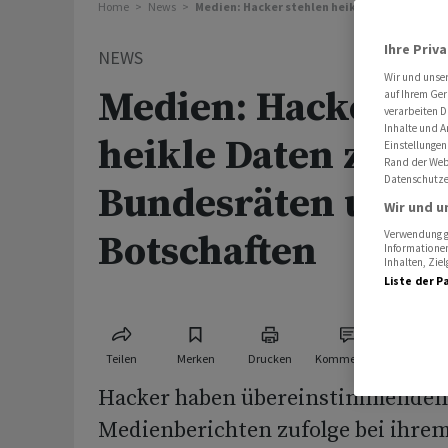
Home
News
Medien: Hacker stehlen heikle Daten zu Bun
Ihre Priv
NEWS
Wir und unse
Medien: Hacker st
auf Ihrem Ger
verarbeiten D
Inhalte und A
heikle Daten zu
Einstellungen
Rand der Webs
Datenschutze
Bundesräten und
Wir und u
Botschaften
Verwendung ge
Informationen
Inhalten, Zi
Liste der P
Teilen
Merken
Drucken
Kommentare
Hacker haben übereinstimmenden
Medienberichten zufolge bei ihrem