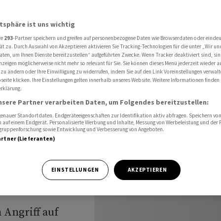
desräten und Botschaften
atsphäre ist uns wichtig
re
293
-Partner speichern und greifen auf personenbezogene Daten wie Browserdaten oder einde
ehlen
ät zu. Durch Auswahl von Akzeptieren aktivieren Sie Tracking-Technologien für die unter „Wir un
aten, um Ihnen Dienste bereitzustellen“ aufgeführten Zwecke. Wenn Tracker deaktiviert sind, s
nzeigen möglicherweise nicht mehr so relevant für Sie. Sie können dieses Menü jederzeit wieder a
 zu ändern oder Ihre Einwilligung zu widerrufen, indem Sie auf den Link Voreinstellungen verwal
eite klicken. Ihre Einstellungen gelten innerhalb unseres Website. Weitere Informationen finden 
rklärung.
nsere Partner verarbeiten Daten, um Folgendes bereitzustellen:
nauer Standortdaten. Endgeräteeigenschaften zur Identifikation aktiv abfragen. Speichern von 
 auf einem Endgerät. Personalisierte Werbung und Inhalte, Messung von Werbeleistung und der
elgruppenforschung sowie Entwicklung und Verbesserung von Angeboten.
artner (Lieferanten)
EINSTELLUNGEN
AKZEPTIEREN
 Angriff auf