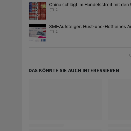
Das Folgende ist eine Liste der am meisten kommentier
China schlägt im Handelsstreit mit den
Ein Trendartikel mit dem Titel "China schlägt im Han
2
SMI-Aufsteiger: Hüst-und-Hott eines A
Ein Trendartikel mit dem Titel "SMI-Aufsteiger: Hüst
2
U
DAS KÖNNTE SIE AUCH INTERESSIEREN