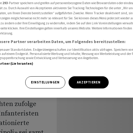
hiffe nach Nahost
re
293
-Partner speichern und greifen auf personenbezogene Daten wie Browserdaten oder einde
ät zu. Durch Auswahl von Akzeptieren aktivieren Sie Tracking-Technologien für die unter „Wir un
aten, um Ihnen Dienste bereitzustellen“ aufgeführten Zwecke. Wenn Tracker deaktiviert sind, s
nzeigen möglicherweise nicht mehr so relevant für Sie. Sie können dieses Menü jederzeit wieder a
 zu ändern oder Ihre Einwilligung zu widerrufen, indem Sie auf den Link Voreinstellungen verwal
en
eite klicken. Ihre Einstellungen gelten innerhalb unseres Website. Weitere Informationen finden 
rklärung.
nsere Partner verarbeiten Daten, um Folgendes bereitzustellen:
und
nauer Standortdaten. Endgeräteeigenschaften zur Identifikation aktiv abfragen. Speichern von 
 auf einem Endgerät. Personalisierte Werbung und Inhalte, Messung von Werbeleistung und der
t
elgruppenforschung sowie Entwicklung und Verbesserung von Angeboten.
artner (Lieferanten)
EINSTELLUNGEN
AKZEPTIEREN
hten zufolge
Infanteristen
ationierte
ipoli» sei samt