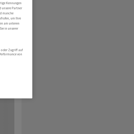
utige Kennungen
d unsere Partner
ind manche
ufrufen, um Ihre
ten am unteren
Sie in unserer
oder Zugriff auf
 Performance von