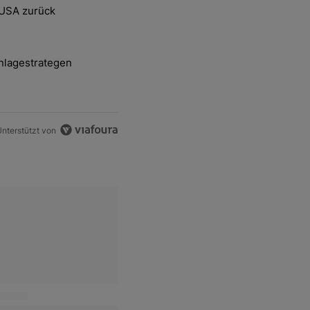
ten Artikel der letzten 7 days.
 USA zurück
delsstreit mit den USA zurück" mit 2 kommentare.
nlagestrategen
-und-Hott eines Anlagestrategen" mit 2 kommentare.
nterstützt von