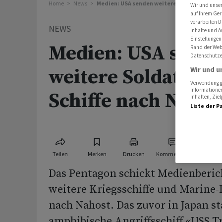
Home
News
Medien: USA senden weitere Soldaten und Sc
Wir und unse
auf Ihrem Ger
verarbeiten D
NEWS
Inhalte und A
Einstellungen
Medien: USA send
Rand der Webs
Datenschutze
Wir und u
weitere Soldaten 
Verwendung ge
Informationen
Schiffe nach Nahos
Inhalten, Zi
Liste der P
Teilen
Merken
Drucken
Kommentare
Das Pentagon schickt Medienberic
weitere Kriegsschiffe und Marine-
nach Nahost. Das zuvor in Japan st
amphibische Angriffsschiff «USS Tr