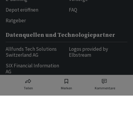
Depot eröffnen
FAQ
Ratgeber
Datenquellen und Technologiepartner
Allfunds Tech Solutions
Logos provided by
Switzerland AG
Elbstream
SIX Financial Information
AG
Teilen
Merken
Kommentare
Ringier AG | Ringier Medien Schweiz
16
weitere Publikationen