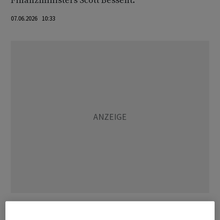
Finanzministers Scott Bessent.
07.06.2026 10:33
Bessent habe umfassende Schätzungen der bereits
entstandenen Schäden seit Beginn des Iran-Kriegs in