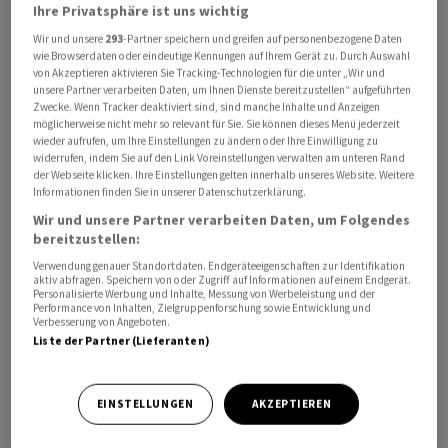
Ihre Privatsphäre ist uns wichtig
Auftrag gegeben, hiess es in den Berichten. Es würden
Wir und unsere
293
-Partner speichern und greifen auf personenbezogene Daten
zudem Möglichkeiten geprüft, iranische
wie Browserdaten oder eindeutige Kennungen auf Ihrem Gerät zu. Durch Auswahl
Vermögenswerte auch für künftige Reparatur- und
von Akzeptieren aktivieren Sie Tracking-Technologien für die unter „Wir und
unsere Partner verarbeiten Daten, um Ihnen Dienste bereitzustellen“ aufgeführten
Wiederaufbaumassnahmen zugänglich zu machen.
Zwecke. Wenn Tracker deaktiviert sind, sind manche Inhalte und Anzeigen
Nicht bekannt war zunächst, um welche Art von
möglicherweise nicht mehr so relevant für Sie. Sie können dieses Menü jederzeit
wieder aufrufen, um Ihre Einstellungen zu ändern oder Ihre Einwilligung zu
Vermögenswerten es sich bei den Überlegungen handle
widerrufen, indem Sie auf den Link Voreinstellungen verwalten am unteren Rand
- etwa um Geld auf eingefrorenen Bankkonten oder um
der Webseite klicken. Ihre Einstellungen gelten innerhalb unseres Website. Weitere
Informationen finden Sie in unserer Datenschutzerklärung.
Sachwerte wie Öltanker.
Wir und unsere Partner verarbeiten Daten, um Folgendes
bereitzustellen:
Wiederholte Angriffe trotz geltender Waffenruhe
Verwendung genauer Standortdaten. Endgeräteeigenschaften zur Identifikation
aktiv abfragen. Speichern von oder Zugriff auf Informationen auf einem Endgerät.
Der Iran hat seit Beginn des Iran-Kriegs Ende Februar
Personalisierte Werbung und Inhalte, Messung von Werbeleistung und der
Performance von Inhalten, Zielgruppenforschung sowie Entwicklung und
mehrfach Geschosse auf Staaten am Persischen Golf
Verbesserung von Angeboten.
gefeuert, zuletzt in der Nacht auf Samstag auf Kuwait
Liste der Partner (Lieferanten)
und Bahrain. Dort unterhält das US-Militär
Stützpunkte, die nur wenige Hundert Kilometer
EINSTELLUNGEN
AKZEPTIEREN
Luftlinie vom Iran entfernt sind.