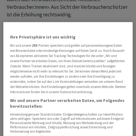
Verbraucher:innen». Aus Sicht der Verbraucherschützer
ist die Erhöhung rechtswidrig.
OLG Düsseldorf: Preisanpassungsklausel unwirksam
Ihre Privatsphäre ist uns wichtig
Eine Klage dagegen vor dem Landgericht und in zweiter
Wir und unsere
293
-Partner speichern und greifen auf personenbezogene Daten
Instanz vor dem Oberlandesgericht Düsseldorf gegen
wie Browserdaten oder eindeutige Kennungen auf Ihrem Gerät zu. Durch Auswahl
von Akzeptieren aktivieren Sie Tracking-Technologien für die unter „Wir und
Amazon wurde in beiden Instanzen im Sinne der
unsere Partner verarbeiten Daten, um Ihnen Dienste bereitzustellen“ aufgeführten
Verbraucherzentrale entschieden. Die Richter erklärten
Zwecke. Wenn Tracker deaktiviert sind, sind manche Inhalte und Anzeigen
möglicherweise nicht mehr so relevant für Sie. Sie können dieses Menü jederzeit
die Preisanpassungsklausel für das deutsche Prime-
wieder aufrufen, um Ihre Einstellungen zu ändern oder Ihre Einwilligung zu
Mitgliedsprogramm für unwirksam. Weil Amazon
widerrufen, indem Sie auf den Link Voreinstellungen verwalten am unteren Rand
der Webseite klicken. Ihre Einstellungen gelten innerhalb unseres Website. Weitere
dagegen Revision beim Bundesgerichtshof einlegt hat,
Informationen finden Sie in unserer Datenschutzerklärung.
ist die Entscheidung aber bislang nicht rechtskräftig.
Wir und unsere Partner verarbeiten Daten, um Folgendes
bereitzustellen:
Vor diesem Hintergrund erhob die Verbraucherzentrale
Verwendung genauer Standortdaten. Endgeräteeigenschaften zur Identifikation
im Dezember 2025 eine Sammelklage (Az. I-13 VKl 1/25)
aktiv abfragen. Speichern von oder Zugriff auf Informationen auf einem Endgerät.
Personalisierte Werbung und Inhalte, Messung von Werbeleistung und der
beim zuständigen Oberlandesgericht Hamm. Das
Performance von Inhalten, Zielgruppenforschung sowie Entwicklung und
Verbesserung von Angeboten.
Bundesamt für Justiz öffnete im Januar ein