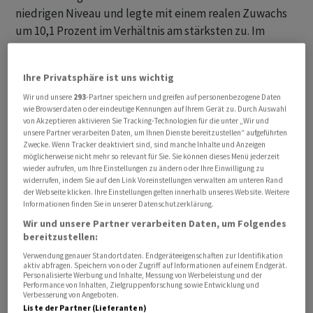
niedrigen Niveau und legte mit einem realen Zuwachs
um 10,1 Prozent im Verhältnis am stärksten zu. Im
Tiefbau wuchsen die Order preisbereinigt um 6,2
Prozent auf einen neuen Höchststand. Hier spielten
Ihre Privatsphäre ist uns wichtig
Grossaufträge zur Sanierung von Bahnstrecken sowie
Wir und unsere
293
-Partner speichern und greifen auf personenbezogene Daten
weitere Infrastrukturaufträge eine wichtige Rolle.
wie Browserdaten oder eindeutige Kennungen auf Ihrem Gerät zu. Durch Auswahl
von Akzeptieren aktivieren Sie Tracking-Technologien für die unter „Wir und
Tiefbau steigert Umsätze
unsere Partner verarbeiten Daten, um Ihnen Dienste bereitzustellen“ aufgeführten
Zwecke. Wenn Tracker deaktiviert sind, sind manche Inhalte und Anzeigen
möglicherweise nicht mehr so relevant für Sie. Sie können dieses Menü jederzeit
Die grösseren Baubetriebe mit mindestens 20
wieder aufrufen, um Ihre Einstellungen zu ändern oder Ihre Einwilligung zu
widerrufen, indem Sie auf den Link Voreinstellungen verwalten am unteren Rand
Beschäftigten setzten im vergangenen Jahr 120,5
der Webseite klicken. Ihre Einstellungen gelten innerhalb unseres Website. Weitere
Milliarden Euro um - eine Steigerung um 5,0 Prozent im
Informationen finden Sie in unserer Datenschutzerklärung.
Vergleich zum Vorjahr. Auch preisbereinigt kletterten
Wir und unsere Partner verarbeiten Daten, um Folgendes
erstmals seit 2020 die Erlöse in der Jahresfrist wieder
bereitzustellen:
um 2,4 Prozent. Diese Ausweitung des Volumens ging
Verwendung genauer Standortdaten. Endgeräteeigenschaften zur Identifikation
aktiv abfragen. Speichern von oder Zugriff auf Informationen auf einem Endgerät.
aber allein auf den Tiefbau zurück. Im Hochbau ging der
Personalisierte Werbung und Inhalte, Messung von Werbeleistung und der
Performance von Inhalten, Zielgruppenforschung sowie Entwicklung und
reale Jahresumsatz noch einmal um 0,8 Prozent zurück.
Verbesserung von Angeboten.
Liste der Partner (Lieferanten)