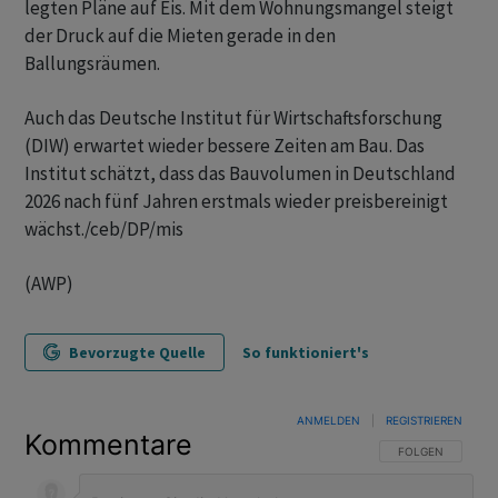
legten Pläne auf Eis. Mit dem Wohnungsmangel steigt
der Druck auf die Mieten gerade in den
Ballungsräumen.
Auch das Deutsche Institut für Wirtschaftsforschung
(DIW) erwartet wieder bessere Zeiten am Bau. Das
Institut schätzt, dass das Bauvolumen in Deutschland
2026 nach fünf Jahren erstmals wieder preisbereinigt
wächst./ceb/DP/mis
(AWP)
Bevorzugte Quelle
So funktioniert's
ANMELDEN
|
REGISTRIEREN
Kommentare
FOLGE DIESER U
FOLGEN