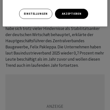
Einschliesslich der kleineren Betriebe gehen die
Verbände der Bauindustrie und des Gewerbes davon
EINSTELLUNGEN
AKZEPTIEREN
aus, dass der Umsatz preisbereinigt um 2,5 Prozent
gestiegen ist auf rund 172 Milliarden Euro. Die Branche
habe sich trotz vieler Hindernisse als Stabilitätsanker
der deutschen Wirtschaft behauptet, erklärte der
Hauptgeschäftsführer des Zentralverbandes
Baugewerbe, Felix Pakleppa. Die Unternehmen haben
laut Bauindustrieverband 2025 wieder 0,7 Prozent mehr
Leute beschäftigt als im Jahr zuvor und wollen diesen
Trend auch im laufenden Jahr fortsetzen.