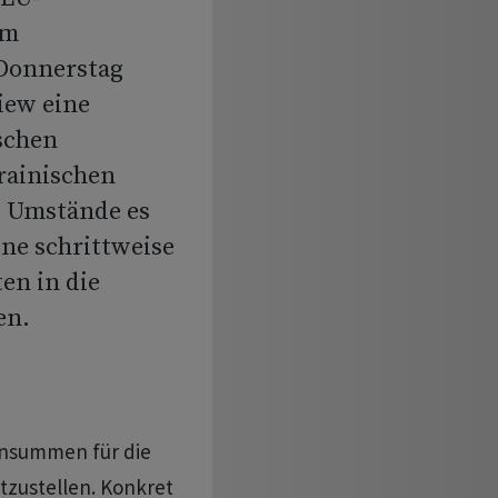
em
 Donnerstag
iew eine
schen
rainischen
e Umstände es
ne schrittweise
en in die
en.
ensummen für die
tzustellen. Konkret