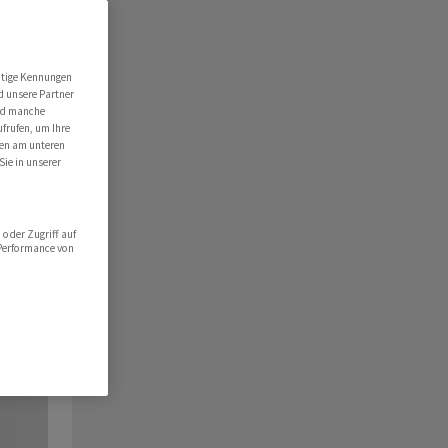
utige Kennungen
d unsere Partner
ind manche
ufrufen, um Ihre
ten am unteren
Sie in unserer
oder Zugriff auf
 Performance von