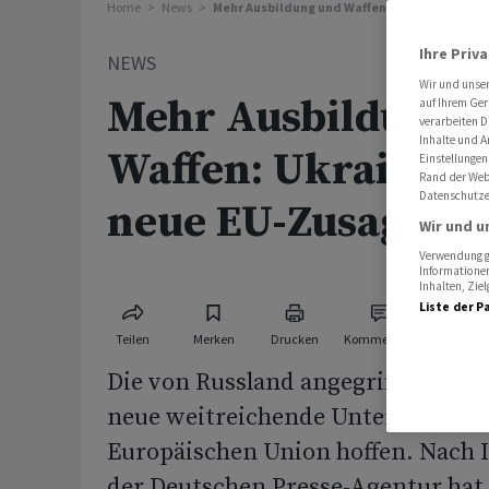
Home
News
Mehr Ausbildung und Waffen: Ukraine kann a
Ihre Priv
NEWS
Wir und unse
Mehr Ausbildung 
auf Ihrem Ger
verarbeiten D
Inhalte und A
Waffen: Ukraine k
Einstellungen
Rand der Webs
Datenschutze
neue EU-Zusagen h
Wir und u
Verwendung ge
Informationen
Inhalten, Zi
Liste der P
Teilen
Merken
Drucken
Kommentare
Die von Russland angegriffene Ukr
neue weitreichende Unterstützun
Europäischen Union hoffen. Nach 
der Deutschen Presse-Agentur hat