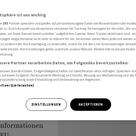
uf neue EU-Zusagen hoffen
atsphäre ist uns wichtig
re
293
-Partner speichern und greifen auf personenbezogene Daten wie Browserdaten oder einde
und
ät zu. Durch Auswahl von Akzeptieren aktivieren Sie Tracking-Technologien für die unter „Wir un
aten, um Ihnen Dienste bereitzustellen“ aufgeführten Zwecke. Wenn Tracker deaktiviert sind, s
nzeigen möglicherweise nicht mehr so relevant für Sie. Sie können dieses Menü jederzeit wieder a
ann auf
 zu ändern oder Ihre Einwilligung zu widerrufen, indem Sie auf den Link Voreinstellungen verwal
eite klicken. Ihre Einstellungen gelten innerhalb unseres Website. Weitere Informationen finden 
rklärung.
offen
nsere Partner verarbeiten Daten, um Folgendes bereitzustellen:
nauer Standortdaten. Endgeräteeigenschaften zur Identifikation aktiv abfragen. Speichern von 
 auf einem Endgerät. Personalisierte Werbung und Inhalte, Messung von Werbeleistung und der
elgruppenforschung sowie Entwicklung und Verbesserung von Angeboten.
artner (Lieferanten)
aine kann auf
EINSTELLUNGEN
AKZEPTIEREN
gszusagen der
Informationen
 EU-