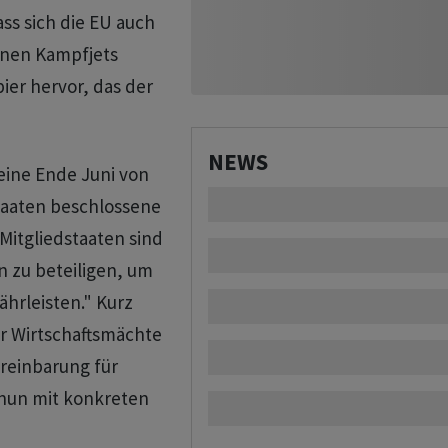
ss sich die EU auch
rnen Kampfjets
ier hervor, das der
NEWS
 eine Ende Juni von
taaten beschlossene
 Mitgliedstaaten sind
n zu beteiligen, um
währleisten." Kurz
r Wirtschaftsmächte
reinbarung für
 nun mit konkreten