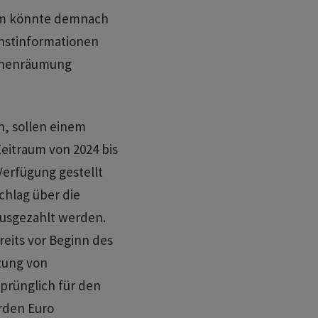
em könnte demnach
nstinformationen
Minenräumung
n, sollen einem
eitraum von 2024 bis
 Verfügung gestellt
chlag über die
ausgezahlt werden.
eits vor Beginn des
zung von
prünglich für den
arden Euro