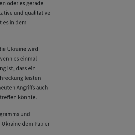
en oder es gerade
ative und qualitative
t es in dem
die Ukraine wird
wenn es einmal
g ist, dass ein
chreckung leisten
neuten Angriffs auch
treffen könnte.
ogramms und
r Ukraine dem Papier