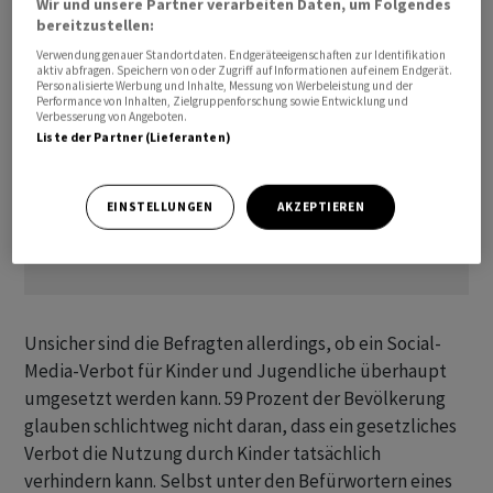
Wir und unsere Partner verarbeiten Daten, um Folgendes
bereitzustellen:
Verwendung genauer Standortdaten. Endgeräteeigenschaften zur Identifikation
aktiv abfragen. Speichern von oder Zugriff auf Informationen auf einem Endgerät.
Personalisierte Werbung und Inhalte, Messung von Werbeleistung und der
Performance von Inhalten, Zielgruppenforschung sowie Entwicklung und
Verbesserung von Angeboten.
Liste der Partner (Lieferanten)
EINSTELLUNGEN
AKZEPTIEREN
Unsicher sind die Befragten allerdings, ob ein Social-
Media-Verbot für Kinder und Jugendliche überhaupt
umgesetzt werden kann. 59 Prozent der Bevölkerung
glauben schlichtweg nicht daran, dass ein gesetzliches
Verbot die Nutzung durch Kinder tatsächlich
verhindern kann. Selbst unter den Befürwortern eines