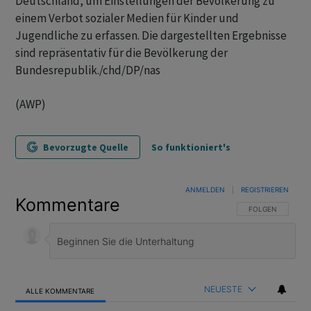
Deutschland, um Einstellungen der Bevölkerung zu
einem Verbot sozialer Medien für Kinder und
Jugendliche zu erfassen. Die dargestellten Ergebnisse
sind repräsentativ für die Bevölkerung der
Bundesrepublik./chd/DP/nas
(AWP)
Bevorzugte Quelle
So funktioniert's
ANMELDEN
|
REGISTRIEREN
Kommentare
FOLGE DIESER U
FOLGEN
NEUESTE
ALLE KOMMENTARE