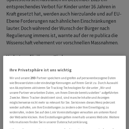
entsprechendes Verbot für Kinder unter 16 Jahren in
Kraft gesetzt hat, werden auch hierzulande und auf EU-
Ebene Forderungen nach ähnlichen Einschränkungen
lauter. Doch während der Wunsch der Bürger nach
Regulierung immens ist, warnte auf der re:publica die
Wissenschaft vehement vor vorschnellen Massnahmen.
Verbot nur für jüngere Kinder
Die Umfragedaten zeigen ein differenziertes
Ihre Privatsphäre ist uns wichtig
Stimmungsbild: Die Zustimmung zu einem Verbot
Wir und unsere
293
-Partner speichern und greifen auf personenbezogene Daten
wie Browserdaten oder eindeutige Kennungen auf Ihrem Gerät zu. Durch Auswahl
hängt massiv von der gesetzten Altersgrenze ab.
von Akzeptieren aktivieren Sie Tracking-Technologien für die unter „Wir und
Während das Verbot für unter 14-Jährige auf breite
unsere Partner verarbeiten Daten, um Ihnen Dienste bereitzustellen“ aufgeführten
Zwecke. Wenn Tracker deaktiviert sind, sind manche Inhalte und Anzeigen
Zustimmung stösst, nimmt die Befürwortung mit
möglicherweise nicht mehr so relevant für Sie. Sie können dieses Menü jederzeit
steigendem Alter deutlich ab. Für die Altersgruppe der
wieder aufrufen, um Ihre Einstellungen zu ändern oder Ihre Einwilligung zu
widerrufen, indem Sie auf den Link Voreinstellungen verwalten am unteren Rand
unter 18-Jährigen wendet sich das Blatt komplett: Hier
der Webseite klicken. Ihre Einstellungen gelten innerhalb unseres Website. Weitere
sind mehr Menschen gegen ein Verbot als dafür.
Informationen finden Sie in unserer Datenschutzerklärung.