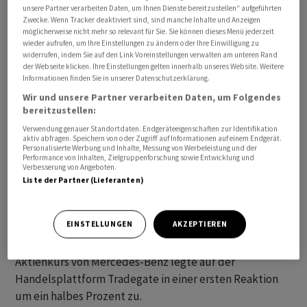
unsere Partner verarbeiten Daten, um Ihnen Dienste bereitzustellen“ aufgeführten
Zwecke. Wenn Tracker deaktiviert sind, sind manche Inhalte und Anzeigen
möglicherweise nicht mehr so relevant für Sie. Sie können dieses Menü jederzeit
wieder aufrufen, um Ihre Einstellungen zu ändern oder Ihre Einwilligung zu
widerrufen, indem Sie auf den Link Voreinstellungen verwalten am unteren Rand
der Webseite klicken. Ihre Einstellungen gelten innerhalb unseres Website. Weitere
Der Autobauer Mercedes-Benz hat im abgelaufenen
Informationen finden Sie in unserer Datenschutzerklärung.
Jahr im Industriegeschäft einen unerwartet hohen
Wir und unsere Partner verarbeiten Daten, um Folgendes
freien Barmittelzufluss (Free Cash Flow) erzielt. Dieser
bereitzustellen:
habe vorläufigen Berechnungen zufolge 2023 bei 11,3
Verwendung genauer Standortdaten. Endgeräteeigenschaften zur Identifikation
aktiv abfragen. Speichern von oder Zugriff auf Informationen auf einem Endgerät.
Milliarden Euro gelegen, teilte das Unternehmen am
Personalisierte Werbung und Inhalte, Messung von Werbeleistung und der
Donnerstagabend mit. Die Entwicklung sei unter
Performance von Inhalten, Zielgruppenforschung sowie Entwicklung und
Verbesserung von Angeboten.
anderem auf ein geringeres Betriebskapital
Liste der Partner (Lieferanten)
zurückzuführen. Die durchschnittliche Marktschätzung
habe bei 9,9 Milliarden Euro gelegen.
EINSTELLUNGEN
AKZEPTIEREN
Die Anleger zeigten sich verhalten erfreut. Der
Aktienkurs von Mercedes-Benz legte auf der
Handelsplattform Tradegate in einer ersten Reaktion
um ein halbes Prozent zu.