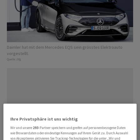
Daimler hat mit dem Mercedes EQS sein grösstes Elektroauto
vorgestellt.
Quelle:
zVg
Ihre Privatsphäre ist uns wichtig
Wir und unsere
293
-Partner speichern und greifen auf personenbezogene Daten
wie Browserdaten oder eindeutige Kennungen auf Ihrem Gerät zu. Durch Auswahl
von Akzeptieren aktivieren Sie Tracking-Technologien für die unter „Wir und